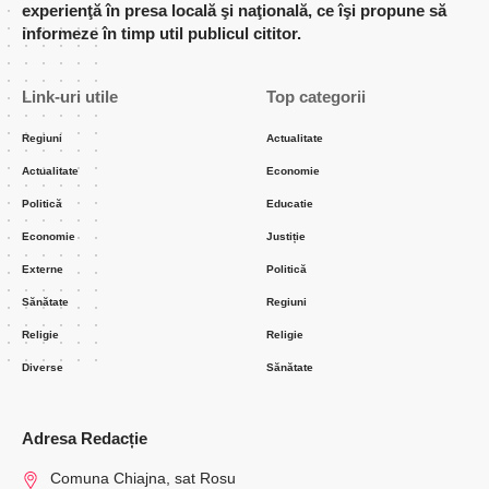
experienţă în presa locală şi naţională, ce îşi propune să
informeze în timp util publicul cititor.
Link-uri utile
Top categorii
Regiuni
Actualitate
Actualitate
Economie
Politică
Educatie
Economie
Justiție
Externe
Politică
Sănătate
Regiuni
Religie
Religie
Diverse
Sănătate
Adresa Redacție
Comuna Chiajna, sat Rosu