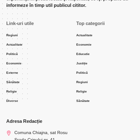
informeze în timp util publicul cititor.
Link-uri utile
Top categorii
Regiuni
Actualitate
Actualitate
Economie
Politică
Educatie
Economie
Justiție
Externe
Politică
Sănătate
Regiuni
Religie
Religie
Diverse
Sănătate
Adresa Redacție
Comuna Chiajna, sat Rosu
Srada Crinului nr. 41