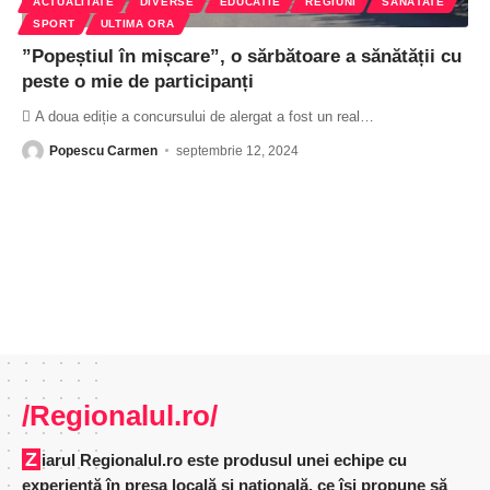
ACTUALITATE
DIVERSE
EDUCATIE
REGIUNI
SĂNĂTATE
SPORT
ULTIMA ORA
”Popeștiul în mișcare”, o sărbătoare a sănătății cu
peste o mie de participanți
 A doua ediție a concursului de alergat a fost un real
…
Popescu Carmen
septembrie 12, 2024
/Regionalul.ro/
Ziarul Regionalul.ro este produsul unei echipe cu
experienţă în presa locală şi naţională, ce îşi propune să