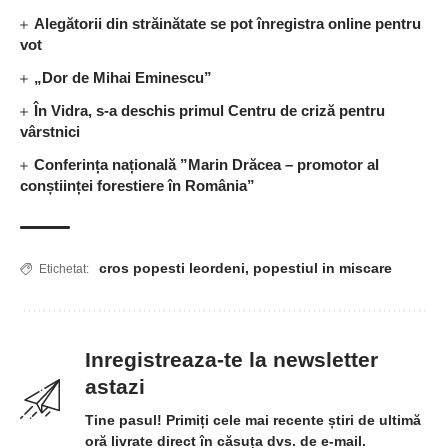
Alegătorii din străinătate se pot înregistra online pentru
vot
„Dor de Mihai Eminescu”
În Vidra, s-a deschis primul Centru de criză pentru
vârstnici
Conferința națională ”Marin Drăcea – promotor al
conștiinței forestiere în România”
cros popesti leordeni
,
popestiul in miscare
Etichetat:
Inregistreaza-te la newsletter
astazi
Tine pasul! Primiți cele mai recente știri de ultimă
oră livrate direct în căsuța dvs. de e-mail.