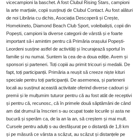
vicecampioni la baschet. A fost Clubul Rising Stars, campioni
la arte marțiale, copii susținuți de Clubul Contact. Au fost alături
de noi Librăria cu dichis, Asociația Descoperă și Crește,
Homekineto, Diamond ­Beach Club Sport, voleibaliști, copii din
Popești, campioni la diverse categorii de vârs­tă și e foarte
important să-i amintim pentru că Primăria orașului Popești-
Leordeni susține astfel de activități și încurajează sportul în
familie și nu numai. Suntem la cea de-a doua ediție. Avem și
sponsori și parteneri. Toți copiii au primit tricouri și medalii. De
fapt, toți participanții. Primăria a reușit să creeze niște kituri
speciale pentru toți participanții. De asemenea, și partenerii
locali au susținut această activitate oferind diverse cadouri și
premii și le mulțumim tuturor pentru că au fost atât de receptivi
și pentru că, recunosc, că în primele două săptămâni de când
am dat drumul la înscrieri s-au ocupat toate locurile și asta ne
bucură și sperăm ca, de la an la an, să creștem și mai mult.
Cursele pentru adulți s-au desfășurat pe o distanță de 1,8 km
și pe măsură ce vârsta a scăzut, au scăzut și distanțele pe