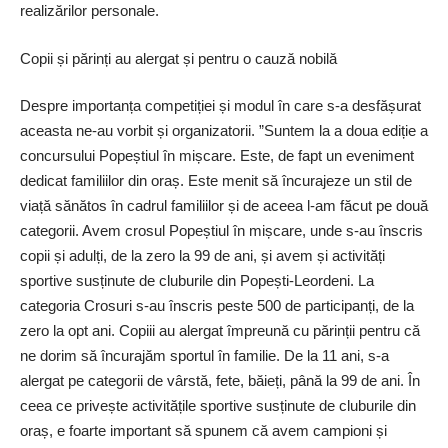
realizărilor personale.
Copii și părinți au alergat și pentru o cauză nobilă
Despre importanța competiției și modul în care s-a desfășurat
aceasta ne-au vorbit și organizatorii. ”Suntem la a doua ediție a
concursului Popeștiul în mișcare. Este, de fapt un eveniment
dedicat familiilor din oraș. Este menit să încurajeze un stil de
viață sănătos în cadrul familiilor și de aceea l-am făcut pe două
categorii. Avem crosul Popeștiul în mișcare, unde s-au înscris
copii și adulți, de la zero la 99 de ani, și avem și activități
sportive susținute de cluburile din Popești-Leordeni. La
categoria Crosuri s-au înscris peste 500 de participanți, de la
zero la opt ani. Copiii au alergat împreună cu părinții pentru că
ne dorim să încurajăm sportul în familie. De la 11 ani, s-a
alergat pe categorii de vârstă, fete, băieți, până la 99 de ani. În
ceea ce privește activitățile sportive susținute de cluburile din
oraș, e foarte important să spunem că avem campioni și