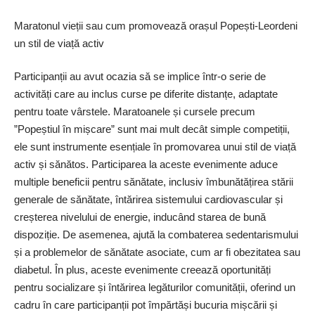
Maratonul vieții sau cum promovează orașul Popești-Leordeni
un stil de viață activ
Participanții au avut ocazia să se implice într-o serie de
activități care au inclus curse pe diferite distanțe, adaptate
pentru toate vârstele. Maratoanele și cursele precum
”Popeștiul în mișcare” sunt mai mult decât simple competiții,
ele sunt instrumente esențiale în promovarea unui stil de viață
activ și sănătos. Participarea la aceste evenimente aduce
multiple beneficii pentru sănătate, inclusiv îmbunătățirea stării
generale de sănătate, întărirea sistemului cardiovascular și
creșterea nivelului de energie, inducând starea de bună
dispoziție. De asemenea, ajută la combaterea sedentarismului
și a problemelor de sănătate asociate, cum ar fi obezitatea sau
diabetul. În plus, aceste evenimente creează oportunități
pentru socializare și întărirea legăturilor comunității, oferind un
cadru în care par­ticipanții pot împărtăși bu­curia mișcării și