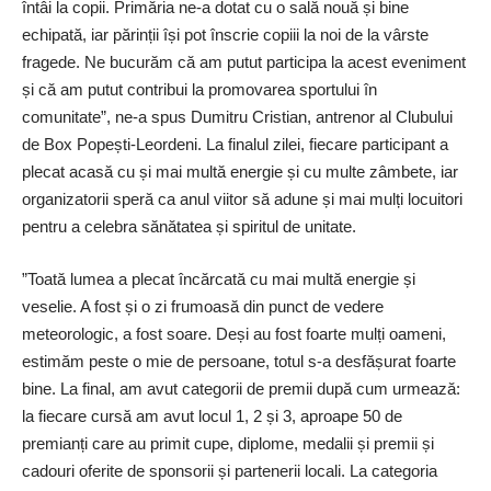
întâi la copii. Primăria ne-a dotat cu o sală nouă și bine
echipată, iar părinții își pot înscrie copiii la noi de la vârste
fragede. Ne bucurăm că am putut participa la acest eveniment
și că am putut contribui la promovarea sportului în
comunitate”, ne-a spus Dumitru Cristian, antrenor al Clubului
de Box Popești-Leordeni. La finalul zilei, fiecare participant a
plecat acasă cu și mai multă energie și cu multe zâmbete, iar
organizatorii speră ca anul viitor să adune și mai mulți locuitori
pentru a celebra sănătatea și spiritul de unitate.
”Toată lumea a plecat încărcată cu mai multă energie și
veselie. A fost și o zi frumoasă din punct de vedere
meteorologic, a fost soare. Deși au fost foarte mulți oameni,
estimăm peste o mie de persoane, totul s-a desfășurat foarte
bine. La final, am avut categorii de premii după cum urmează:
la fiecare cursă am avut locul 1, 2 și 3, aproape 50 de
premianți care au primit cupe, diplome, medalii și premii și
cadouri oferite de sponsorii și partenerii locali. La categoria