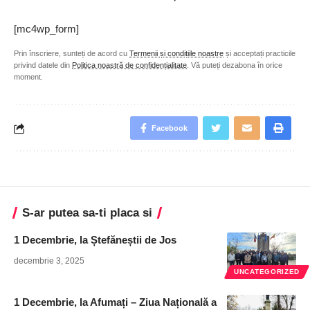
[mc4wp_form]
Prin înscriere, sunteți de acord cu
Termenii și condițiile noastre
și acceptați practicile
privind datele din
Politica noastră de confidențialitate
. Vă puteți dezabona în orice
moment.
Facebook
S-ar putea sa-ti placa si
1 Decembrie, la Ștefăneștii de Jos
decembrie 3, 2025
UNCATEGORIZED
1 Decembrie, la Afumați – Ziua Națională a