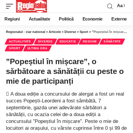
Aa
Regiuni
Actualitate
Politică
Economie
Externe
Regionalul - ziar national
>
Articole
>
Diverse
>
Sport
>
”Popeștiul în mișcare”, o sărbătoare a sănătății cu peste o mie de participanți
ACTUALITATE
DIVERSE
EDUCATIE
REGIUNI
SĂNĂTATE
SPORT
ULTIMA ORA
”Popeștiul în mișcare”, o
sărbătoare a sănătății cu peste o
mie de participanți
 A doua ediție a concursului de alergat a fost un real
succes Popești-Leordeni a fost sâmbătă, 7
septembrie, gazda unei adevărate sărbători a
sănătății, cu ocazia celei de-a doua ediții a
concursului ”Popeștiul în mișcare”. Peste o mie de
locuitori ai orașului, cu vârste cuprinse între 0 și 99 de