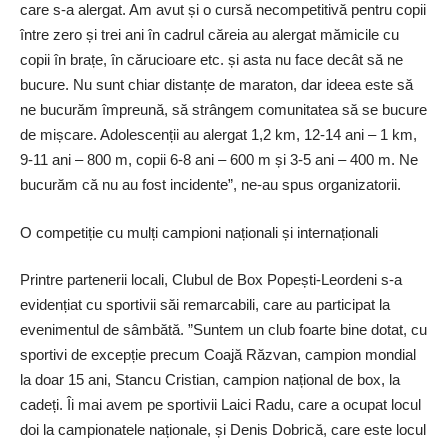
care s-a alergat. Am avut și o ­cursă necompetitivă pentru copii
între zero și trei ani în cadrul căreia au alergat mămicile cu
copii în brațe, în cărucioare etc. și asta nu face decât să ne
bucure. Nu sunt chiar distanțe de maraton, dar ideea este să
ne bucurăm împreună, să strângem comunitatea să se bucure
de mișcare. Adolescenții au alergat 1,2 km, 12-14 ani – 1 km,
9-11 ani – 800 m, copii 6-8 ani – 600 m și 3-5 ani – 400 m. Ne
bucurăm că nu au fost incidente”, ne-au spus organizatorii.
O competiție cu mulți campioni naționali și internaționali
Printre partenerii locali, Clubul de Box Popești-Leordeni s-a
evidențiat cu sportivii săi remarcabili, care au participat la
evenimentul de sâmbătă. ”Suntem un club foarte bine dotat, cu
sportivi de excepție precum Coajă Răzvan, campion mondial
la doar 15 ani, Stancu Cristian, campion național de box, la
cadeți. Îi mai avem pe sportivii Laici Radu, care a ocupat locul
doi la campionatele naționale, și Denis Dobrică, care este locul