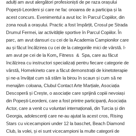
adulți am avut alergători profesioniști de pe raza orașului
Popești-Leordeni și care ne fac onoarea de a participa și la
acest concurs. Evenimentul a avut loc în Parcul Copiilor, din
zona nouă a orașului. Practic a fost împărțit, Crosul pe Strada
Drumul Fermei, iar activitățile sportive în Parcul Copiilor. În
parc, am avut dansuri cu cei de la Academia Campionilor care
au și făcut încălzirea cu cei de la categoriile mici de vârstă. I-
am avut pe cei de la Kom„ Fitness & Spa, care au făcut
încălzirea cu instructori specializați pentru fiecare categorie de
vârstă, Homekineto care a făcut demonstrații de kinetoterapie
și ne-a învățat cum să stăm la birou în scaun și cum să ne
menajăm coloana, Clubul Contact Arte Marțiale, Asociația
Descoperă și Crește, o asociație care sprijină copiii nevoiași
din Popești-Leordeni, care a fost printre participanți, Asociația
Actor, care a venit cu voluntari internaționali, din Turcia și din
Georgia, adolescenți care ne-au ajutat la acest cros, Rising
Stars cu vicecampioni under 12 la baschet, Beach Diamond
Club, la volei, și ei sunt vicecampioni la multe categorii de