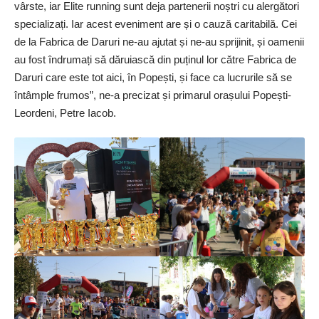
vârste, iar Elite running sunt deja partenerii noștri cu alergători
specializați. Iar acest eveniment are și o cauză caritabilă. Cei
de la Fabrica de Daruri ne-au ajutat și ne-au sprijinit, și oamenii
au fost îndrumați să dăruiască din puținul lor către Fabrica de
Daruri care este tot aici, în Popești, și face ca lucrurile să se
întâmple frumos”, ne-a precizat și primarul orașului Popești-
Leordeni, Petre Iacob.