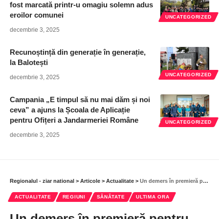
fost marcată printr-u omagiu solemn adus
eroilor comunei
UNCATEGORIZED
decembrie 3, 2025
Recunoștință din generație în generație,
la Balotești
UNCATEGORIZED
decembrie 3, 2025
Campania „E timpul să nu mai dăm și noi
ceva” a ajuns la Școala de Aplicație
pentru Ofițeri a Jandarmeriei Române
UNCATEGORIZED
decembrie 3, 2025
Regionalul - ziar national
>
Articole
>
Actualitate
>
Un demers în premieră pentru Spitalul Universitar de Urgență București, în Ilfov
ACTUALITATE
REGIUNI
SĂNĂTATE
ULTIMA ORA
Un demers în premieră pentru