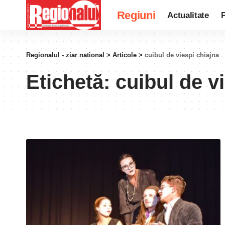
Regiuni
Actualitate
P
Regionalul - ziar national
>
Articole
>
cuibul de viespi chiajna
Etichetă:
cuibul de v