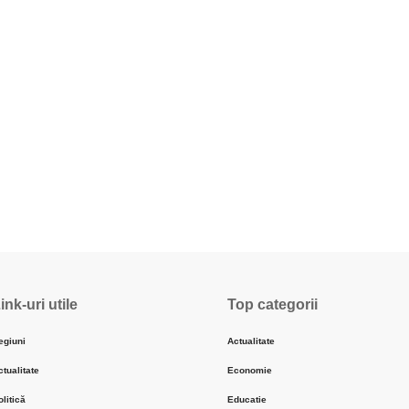
ink-uri utile
Top categorii
egiuni
Actualitate
ctualitate
Economie
olitică
Educatie