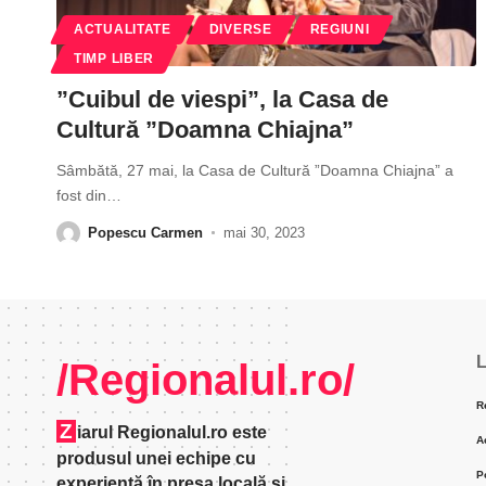
ACTUALITATE
DIVERSE
REGIUNI
TIMP LIBER
”Cuibul de viespi”, la Casa de
Cultură ”Doamna Chiajna”
Sâmbătă, 27 mai, la Casa de Cultură ”Doamna Chiajna” a
fost din
…
Popescu Carmen
mai 30, 2023
L
/Regionalul.ro/
R
Z
iarul Regionalul.ro este
A
produsul unei echipe cu
P
experienţă în presa locală şi