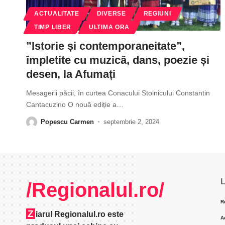
ACTUALITATE
DIVERSE
REGIUNI
TIMP LIBER
ULTIMA ORA
”Istorie și contemporaneitate”,
împletite cu muzică, dans, poezie și
desen, la Afumați
Mesagerii păcii, în curtea Conacului Stolnicului Constantin
Cantacuzino O nouă ediție a
…
Popescu Carmen
septembrie 2, 2024
L
/Regionalul.ro/
R
Z
iarul Regionalul.ro este
A