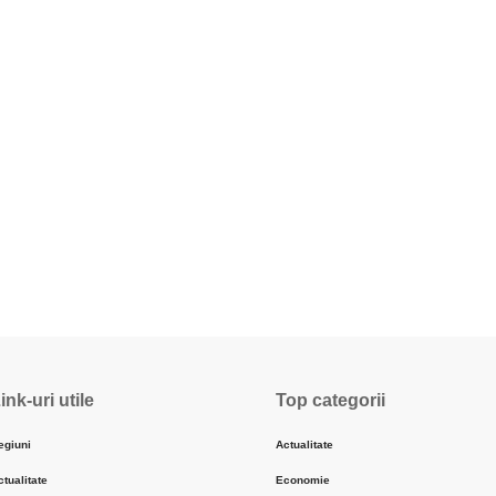
ink-uri utile
Top categorii
egiuni
Actualitate
ctualitate
Economie