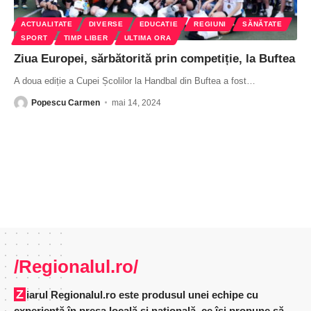
ACTUALITATE
DIVERSE
EDUCATIE
REGIUNI
SĂNĂTATE
SPORT
TIMP LIBER
ULTIMA ORA
Ziua Europei, sărbătorită prin competiție, la Buftea
A doua ediție a Cupei Școlilor la Handbal din Buftea a fost
…
Popescu Carmen
mai 14, 2024
/Regionalul.ro/
Ziarul Regionalul.ro este produsul unei echipe cu
experienţă în presa locală şi naţională, ce îşi propune să