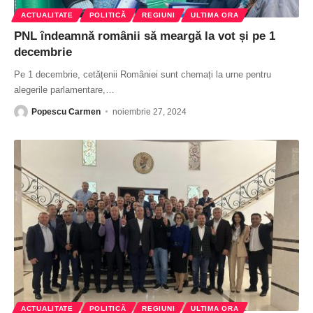
ACTUALITATE
POLITICĂ
REGIUNI
ULTIMA ORA
PNL îndeamnă românii să meargă la vot și pe 1
decembrie
Pe 1 decembrie, cetățenii României sunt chemați la urne pentru
alegerile parlamentare,
…
Popescu Carmen
noiembrie 27, 2024
ACTUALITATE
POLITICĂ
REGIUNI
ULTIMA ORA