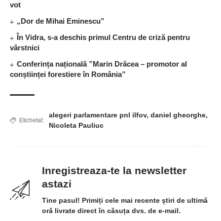
vot
„Dor de Mihai Eminescu”
În Vidra, s-a deschis primul Centru de criză pentru
vârstnici
Conferința națională ”Marin Drăcea – promotor al
conștiinței forestiere în România”
alegeri parlamentare pnl ilfov
,
daniel gheorghe
,
Etichetat:
Nicoleta Pauliuc
Inregistreaza-te la newsletter
astazi
Tine pasul! Primiți cele mai recente știri de ultimă
oră livrate direct în căsuța dvs. de e-mail.