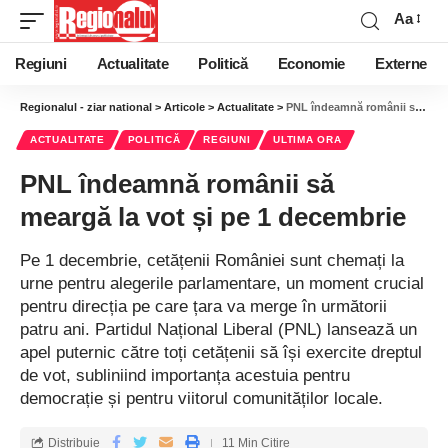
Aa
Regiuni
Actualitate
Politică
Economie
Externe
Regionalul - ziar national
>
Articole
>
Actualitate
>
PNL îndeamnă românii să meargă la vot și pe 1 decembrie
ACTUALITATE
POLITICĂ
REGIUNI
ULTIMA ORA
PNL îndeamnă românii să
meargă la vot și pe 1 decembrie
Pe 1 decembrie, cetățenii României sunt chemați la
urne pentru alegerile parlamentare, un moment crucial
pentru direcția pe care țara va merge în următorii
patru ani. Partidul Național Liberal (PNL) lansează un
apel puternic către toți cetățenii să își exercite dreptul
de vot, subliniind importanța acestuia pentru
democrație și pentru viitorul comunităților locale.
Distribuie
11 Min Citire