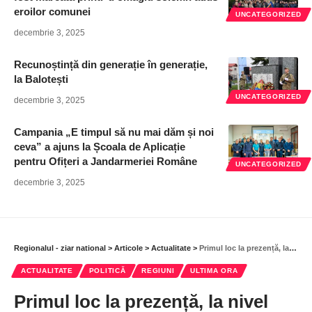
eroilor comunei
UNCATEGORIZED
decembrie 3, 2025
Recunoștință din generație în generație,
la Balotești
UNCATEGORIZED
decembrie 3, 2025
Campania „E timpul să nu mai dăm și noi
ceva” a ajuns la Școala de Aplicație
pentru Ofițeri a Jandarmeriei Române
UNCATEGORIZED
decembrie 3, 2025
Regionalul - ziar national
>
Articole
>
Actualitate
>
Primul loc la prezență, la nivel național
ACTUALITATE
POLITICĂ
REGIUNI
ULTIMA ORA
Primul loc la prezență, la nivel