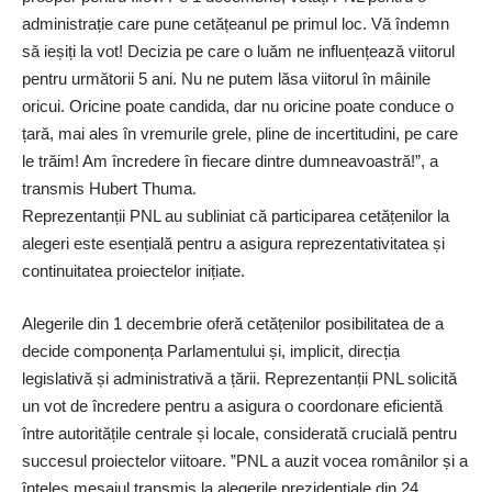
administrație care pune cetățeanul pe primul loc. Vă îndemn
să ieșiți la vot! Decizia pe care o luăm ne influențează viitorul
pentru următorii 5 ani. Nu ne putem lăsa viitorul în mâinile
oricui. Oricine poate candida, dar nu oricine poate conduce o
țară, mai ales în vremurile grele, pline de incertitudini, pe care
le trăim! Am încredere în fiecare dintre dumneavoastră!”, a
transmis Hubert Thuma.
Reprezentanții PNL au subliniat că participarea cetățenilor la
alegeri este esențială pentru a asigura reprezentativitatea și
continuitatea proiectelor inițiate.
Alegerile din 1 decembrie oferă cetățenilor posibilitatea de a
decide componența Parlamentului și, implicit, direcția
legislativă și administrativă a țării. Reprezentanții PNL solicită
un vot de încredere pentru a asigura o coordonare eficientă
între autoritățile centrale și locale, considerată crucială pentru
succesul proiectelor viitoare. ”PNL a auzit vocea românilor și a
înţeles mesajul transmis la alegerile prezidenţiale din 24