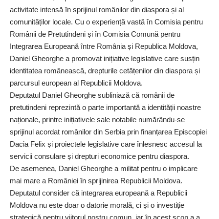
activitate intensă în sprijinul românilor din diaspora și al
comunităților locale. Cu o experiență vastă în Comisia pentru
Românii de Pretutindeni și în Comisia Comună pentru
Integrarea Europeană între România și Republica Moldova,
Daniel Gheorghe a promovat inițiative legislative care susțin
identitatea românească, drepturile cetățenilor din diaspora și
parcursul european al Republicii Moldova.
Deputatul Daniel Gheorghe subliniază că românii de
pretutindeni reprezintă o parte importantă a identității noastre
naționale, printre inițiativele sale notabile numărându-se
sprijinul acordat românilor din Serbia prin finanțarea Episcopiei
Dacia Felix și proiectele legislative care înlesnesc accesul la
servicii consulare și drepturi economice pentru diaspora.
De asemenea, Daniel Gheorghe a militat pentru o implicare
mai mare a României în sprijinirea Republicii Moldova.
Deputatul consider că integrarea europeană a Republicii
Moldova nu este doar o datorie morală, ci și o investiție
strategică pentru viitorul nostru comun, iar în acest scop a a