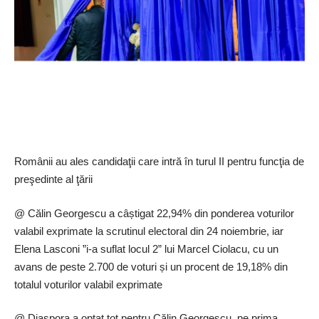
1. Elena Valerica Lasconi 67.229 voturi, 25,59%
Călin Georgescu 61.895 voturi, 23,56%
Ion Marcel Ciolacu 33.977 voturi, 12,93%
George Nicolae Simion 32.759 voturi, 12,47%
Nicolae Ionel Ciucă 30.242 voturi, 11,51%
Mircea Dan Geoană 21.977 voturi, 8,36%
Românii au ales candidaţii care intră în turul II pentru funcţia de
Cristian Diaconescu 9.528 voturi, 3,62%
preşedinte al ţării
Total alegători înscriși pe liste permanente, la nivelul județului
@ Călin Georgescu a câștigat 22,94% din ponderea voturilor
Ilfov 426.757
valabil exprimate la scrutinul electoral din 24 noiembrie, iar
Prezenți la urne (inclusiv mobilă și lista suplimentară) 268.497
Elena Lasconi ”i-a suflat locul 2” lui Marcel Ciolacu, cu un
Prezenți la urne, la închiderea votului, în Ilfov 62,91%
avans de peste 2.700 de voturi și un procent de 19,18% din
totalul voturilor valabil exprimate
Constanta
,
Constanta
,
Ilvov
,
Regiunea Bucuresti-Ilfov
,
Regiunea Sud - Est
@ Diaspora a optat tot pentru Călin Georgescu, pe prima