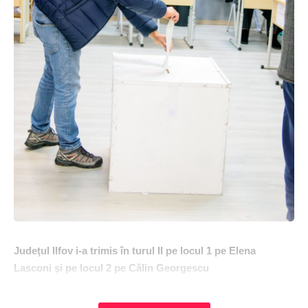
Judeţul Ilfov i-a trimis în turul II pe locul 1 pe Elena
Lasconi şi pe locul 2 pe Călin Georgescu
 Candidații partidelor PSD și PNL s-au clasat, la nivel