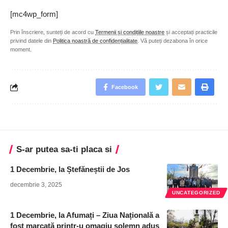
[mc4wp_form]
Prin înscriere, sunteți de acord cu
Termenii și condițiile noastre
și acceptați practicile
privind datele din
Politica noastră de confidențialitate
. Vă puteți dezabona în orice
moment.
Facebook
S-ar putea sa-ti placa si
1 Decembrie, la Ștefăneștii de Jos
decembrie 3, 2025
UNCATEGORIZED
1 Decembrie, la Afumați – Ziua Națională a
fost marcată printr-u omagiu solemn adus