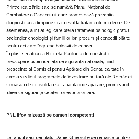
Printre realizările sale se numără Planul Național de
Combatere a Cancerului, care promovează prevenția,
diagnosticarea timpurie și accesul la tratamente moderne. De
asemenea, a inițiat legi care oferă tratament psihologic gratuit
pacienților oncologici și familiilor lor, precum și concedii plătite
pentru cei care îngrijesc bolnavii de cancer.
În plus, senatoarea Nicoleta Pauliuc a demonstrat o
preocupare puternică față de siguranța națională, fiind
președinte al Comisiei pentru Apărare din Senat, calitate în
care a susținut programele de înzestrare militară ale României
și măsuri de consolidare a capacității de apărare, promovând
ideea că siguranța cetățenilor este prioritară.
PNL Ilfov mizează pe oameni competenți
La rândul său, deputatul Daniel Gheorghe se remarcă printr-o