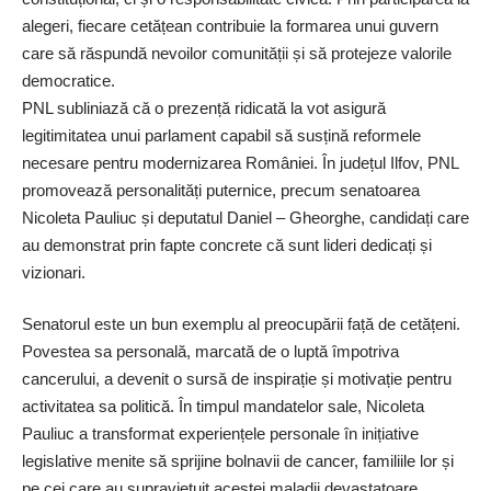
alegeri, fiecare cetățean contribuie la formarea unui guvern
care să răspundă nevoilor comunității și să protejeze valorile
democratice.
PNL subliniază că o prezență ridicată la vot asigură
legitimitatea unui parlament capabil să susțină reformele
necesare pentru modernizarea României. În județul Ilfov, PNL
promovează personalități puternice, precum senatoarea
Nicoleta Pauliuc și deputatul Daniel – Gheorghe, candidați care
au demonstrat prin fapte concrete că sunt lideri dedicați și
vizionari.
Senatorul este un bun exemplu al preocupării față de cetățeni.
Povestea sa personală, marcată de o luptă împotriva
cancerului, a devenit o sursă de inspirație și motivație pentru
activitatea sa politică. În timpul mandatelor sale, Nicoleta
Pauliuc a transformat experiențele personale în inițiative
legislative menite să sprijine bolnavii de cancer, familiile lor și
pe cei care au supraviețuit acestei maladii devastatoare.