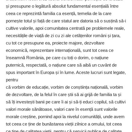
și presupune o legătură absolut fundamental esențială între
ceea ce reprezintă familia ca esență, temelia de la care
pornește totul și față de care statul are datoria să o susțină să-i
cultive valorile, apoi comunitatea centrată pe problemele reale,
necesitățile de viață de zi cu zi ale cetățenilor români și țara,
cu tot ce presupune ea, proiecte majore, dezvoltare
economică, reprezentare internațională, sunt tot ceea ce
înseamnă România, pe care cu toți o dorim, o națiune
puternică, respectată, o națiune care să aibă un cuvânt de
spus important în Europa și în lume. Aceste lucruri sunt legate,
pentru
că vorbim de educație, vorbim de conștiința națională, vorbim
de dezvoltare, de la felul în care știi să ai grijă de familia ta și
să îți investești banii pe care îi ai și să-ți educi copilul, să cultivi
valori morale sănătoase, valori care în esență sunt valorile
morale creștine, pornind apoi la nivelul comunității, unde avem
tot ceea ce ține de bunăstarea vieții zilnice a omului, tot ceea
ce ține de calitatea vieții, pentru că servicii publice de calitate,