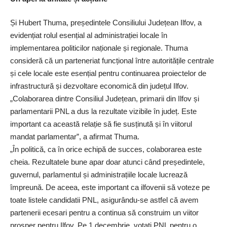
Și Hubert Thuma, președintele Consiliului Județean Ilfov, a
evidențiat rolul esențial al administrației locale în
implementarea politicilor naționale și regionale. Thuma
consideră că un parteneriat funcțional între autoritățile centrale
și cele locale este esențial pentru continuarea proiectelor de
infrastructură și dezvoltare economică din județul Ilfov.
„Colaborarea dintre Consiliul Județean, primarii din Ilfov și
parlamentarii PNL a dus la rezultate vizibile în județ. Este
important ca această relație să fie susținută și în viitorul
mandat parlamentar”, a afirmat Thuma.
„În politică, ca în orice echipă de succes, colaborarea este
cheia. Rezultatele bune apar doar atunci când președintele,
guvernul, parlamentul și administrațiile locale lucrează
împreună. De aceea, este important ca ilfovenii să voteze pe
toate listele candidatii PNL, asigurându-se astfel că avem
partenerii ecesari pentru a continua să construim un viitor
prosper pentru Ilfov. Pe 1 decembrie, votați PNL pentru o