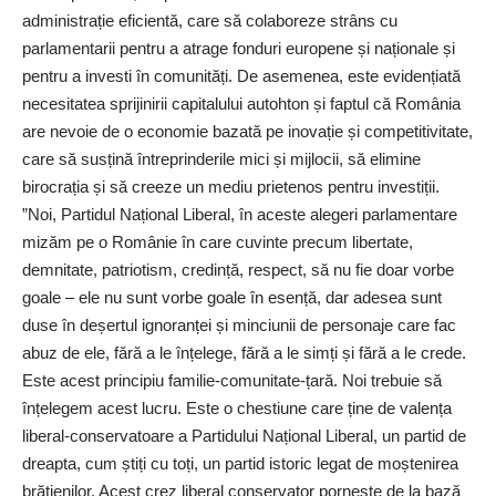
administrație eficientă, care să colaboreze strâns cu
parlamentarii pentru a atrage fonduri europene și naționale și
pentru a investi în comunități. De asemenea, este evidențiată
necesitatea sprijinirii capitalului autohton și faptul că România
are nevoie de o economie bazată pe inovație și competitivitate,
care să susțină întreprinderile mici și mijlocii, să elimine
birocrația și să creeze un mediu prietenos pentru investiții.
”Noi, Partidul Național Liberal, în aceste alegeri parlamentare
mizăm pe o Românie în care cuvinte precum libertate,
demnitate, patriotism, credință, respect, să nu fie doar vorbe
goale – ele nu sunt vorbe goale în esență, dar adesea sunt
duse în deșertul ignoranței și minciunii de personaje care fac
abuz de ele, fără a le înțelege, fără a le simți și fără a le crede.
Este acest principiu familie-comunitate-țară. Noi trebuie să
înțelegem acest lucru. Este o chestiune care ține de valența
liberal-conservatoare a Partidului Național Liberal, un partid de
dreapta, cum știți cu toți, un partid istoric legat de moștenirea
brătienilor. Acest crez liberal conservator pornește de la bază