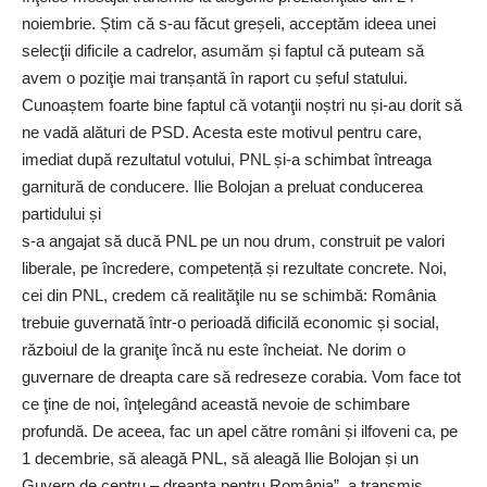
noiembrie. Știm că s-au făcut greșeli, acceptăm ideea unei
selecţii dificile a cadrelor, asumăm și faptul că puteam să
avem o poziţie mai tranșantă în raport cu șeful statului.
Cunoaștem foarte bine faptul că votanţii noștri nu și-au dorit să
ne vadă alături de PSD. Acesta este motivul pentru care,
imediat după rezultatul votului, PNL și-a schimbat întreaga
garnitură de conducere. Ilie Bolojan a preluat conducerea
partidului și
s-a angajat să ducă PNL pe un nou drum, construit pe valori
liberale, pe încredere, competență și rezultate concrete. Noi,
cei din PNL, credem că realităţile nu se schimbă: România
trebuie guvernată într-o perioadă dificilă economic și social,
războiul de la graniţe încă nu este încheiat. Ne dorim o
guvernare de dreapta care să redreseze corabia. Vom face tot
ce ţine de noi, înţelegând această nevoie de schimbare
profundă. De aceea, fac un apel către români și ilfoveni ca, pe
1 decembrie, să aleagă PNL, să aleagă Ilie Bolojan și un
Guvern de centru – dreapta pentru România”, a transmis