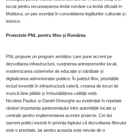
lucrat pentru recunoașterea limbii române ca limbă oficială în
Moldova, un pas esențial în consolidarea legăturilor culturale și
istorice.
Proiectele PNL pentru Ilfov și România
PNL propune un program ambițios care pune accent pe
dezvoltarea infrastructurii, susținerea antreprenorilor locali,
modernizarea sistemelor de educație și sănătate și
digitalizarea administrației publice. În județul Ilfov, prioritățile
includ investiții în infrastructură rutieră, crearea de locuri de
muncă bine plătite și îmbunătățirea calității vieții.
Nicoleta Pauliuc și Daniel Gheorghe au evidențiat în repetate
rânduri importanța parteneriatului între autoritățile locale și
centrale pentru implementarea acestor proiecte. Cei doi
oameni politici insistă în privința faptului că dezvoltarea Ilfovului
este o prioritate, iar pentru aceasta este nevoie de o