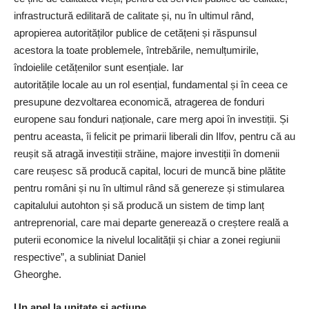
infrastructură edilitară de calitate și, nu în ultimul rând,
apropierea autorităților publice de cetățeni și răspunsul
acestora la toate problemele, întrebările, nemulțumirile,
îndoielile cetățenilor sunt esențiale. Iar
autoritățile locale au un rol esențial, fundamental și în ceea ce
presupune dezvoltarea economică, atragerea de fonduri
europene sau fonduri naționale, care merg apoi în investiții. Și
pentru aceasta, îi felicit pe primarii liberali din Ilfov, pentru că au
reușit să atragă investiții străine, majore investiții în domenii
care reușesc să producă capital, locuri de muncă bine plătite
pentru români și nu în ultimul rând să genereze și stimularea
capitalului autohton și să producă un sistem de timp lanț
antreprenorial, care mai departe generează o creștere reală a
puterii economice la nivelul localității și chiar a zonei regiunii
respective”, a subliniat Daniel
Gheorghe.
Un apel la unitate și acțiune