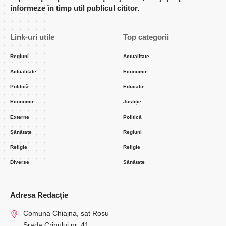
informeze în timp util publicul cititor.
Link-uri utile
Top categorii
Regiuni
Actualitate
Actualitate
Economie
Politică
Educatie
Economie
Justiție
Externe
Politică
Sănătate
Regiuni
Religie
Religie
Diverse
Sănătate
Adresa Redacție
Comuna Chiajna, sat Rosu
Srada Crinului nr. 41