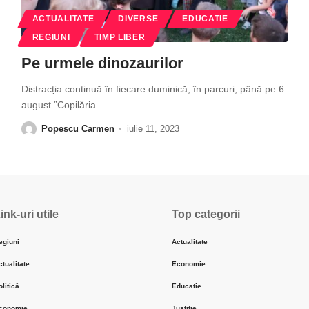
ACTUALITATE
DIVERSE
EDUCATIE
REGIUNI
TIMP LIBER
Pe urmele dinozaurilor
Distracția continuă în fiecare duminică, în parcuri, până pe 6
august ”Copilăria
…
Popescu Carmen
iulie 11, 2023
ink-uri utile
Top categorii
egiuni
Actualitate
ctualitate
Economie
olitică
Educatie
conomie
Justiție