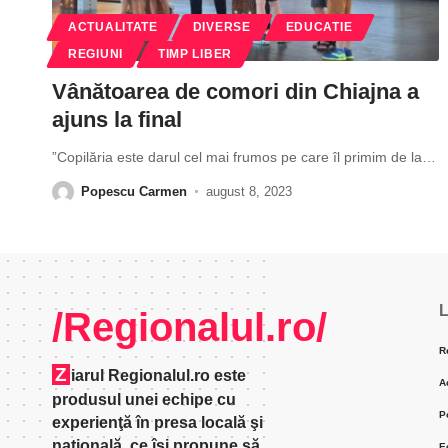
ACTUALITATE
DIVERSE
EDUCATIE
REGIUNI
TIMP LIBER
Vânătoarea de comori din Chiajna a
ajuns la final
”Copilăria este darul cel mai frumos pe care îl primim de la
…
Popescu Carmen
august 8, 2023
L
/Regionalul.ro/
R
Z
iarul Regionalul.ro este
A
produsul unei echipe cu
P
experienţă în presa locală şi
naţională, ce îşi propune să
E