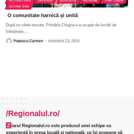
ACTUALITATE
DIVERSE
EDUCATIE
REGIUNI
TIMP LIBER
ULTIMA ORA
O comunitate harnică și unită
După ce zilele trecute, Primăria Chiajna s-a ocupat de lucrări de
întreținere
…
Popescu Carmen
octombrie 23, 2024
/Regionalul.ro/
Ziarul Regionalul.ro este produsul unei echipe cu
experienţă în presa locală şi naţională, ce îşi propune să