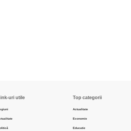
ink-uri utile
Top categorii
egiuni
Actualitate
ctualitate
Economie
olitică
Educatie