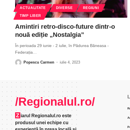
ACTUALITATE
DIVERSE
REGIUNI
TIMP LIBER
Amintiri retro-disco-future dintr-o
nouă ediție „Nostalgia”
În perioada 29 iunie - 2 iulie, în Pădurea Băneasa -
Federația
…
Popescu Carmen
iulie 4, 2023
L
/Regionalul.ro/
R
Z
iarul Regionalul.ro este
A
produsul unei echipe cu
P
experienţă în presa locală şi