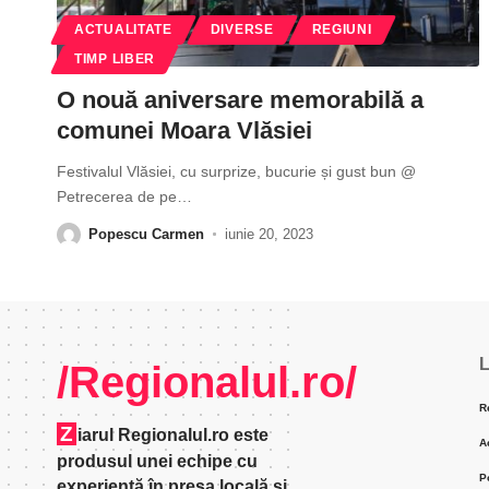
ACTUALITATE
DIVERSE
REGIUNI
TIMP LIBER
O nouă aniversare memorabilă a
comunei Moara Vlăsiei
Festivalul Vlăsiei, cu surprize, bucurie și gust bun @
Petrecerea de pe
…
Popescu Carmen
iunie 20, 2023
L
/Regionalul.ro/
R
Z
iarul Regionalul.ro este
A
produsul unei echipe cu
P
experienţă în presa locală şi