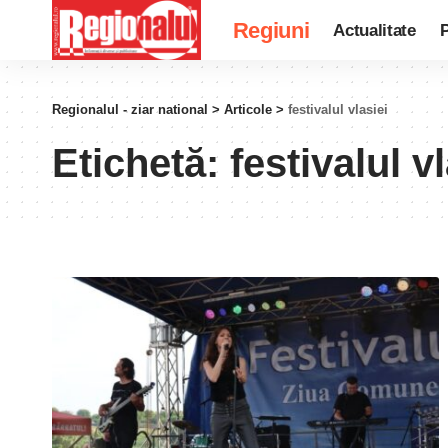
Regiuni
Actualitate
P
Regionalul - ziar national
>
Articole
>
festivalul vlasiei
Etichetă:
festivalul v