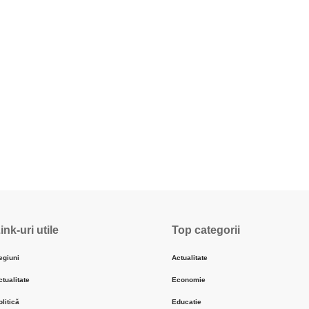
ink-uri utile
Top categorii
egiuni
Actualitate
ctualitate
Economie
olitică
Educatie