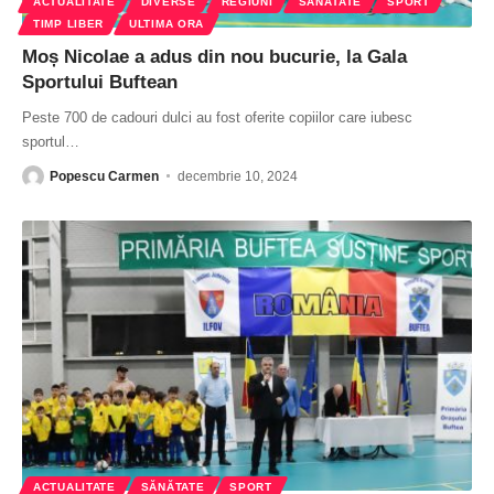
ACTUALITATE
DIVERSE
REGIUNI
SĂNĂTATE
SPORT
TIMP LIBER
ULTIMA ORA
Moș Nicolae a adus din nou bucurie, la Gala
Sportului Buftean
Peste 700 de cadouri dulci au fost oferite copiilor care iubesc
sportul
…
Popescu Carmen
decembrie 10, 2024
ACTUALITATE
SĂNĂTATE
SPORT