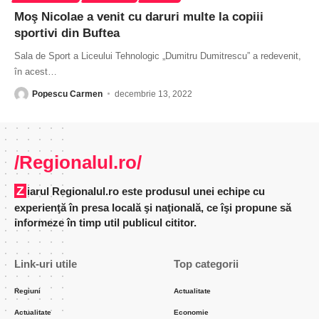
Moş Nicolae a venit cu daruri multe la copiii
sportivi din Buftea
Sala de Sport a Liceului Tehnologic „Dumitru Dumitrescu” a redevenit,
în acest
…
Popescu Carmen
decembrie 13, 2022
/Regionalul.ro/
Ziarul Regionalul.ro este produsul unei echipe cu
experienţă în presa locală şi naţională, ce îşi propune să
informeze în timp util publicul cititor.
Link-uri utile
Top categorii
Regiuni
Actualitate
Actualitate
Economie