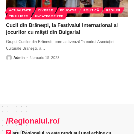
ACTUALITATE
DIVERSE
EDUCATIE
POLITICĂ
REGIUNI
TIMP LIBER
UNCATEGORIZED
Cucii din Brănești, la Festivalul international al
jocurilor cu măști din Bulgaria!
Grupul Cucilor din Brănești, care activează în cadrul Asociației
Culturale Brănești, a
…
Admin
februarie 15, 2023
/Regionalul.ro/
Ziarul Regionalul.ro este produsul unei echipe cu