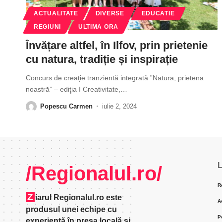
ACTUALITATE
DIVERSE
EDUCATIE
REGIUNI
ULTIMA ORA
Învățare altfel, în Ilfov, prin prietenie
cu natura, tradiție și inspirație
Concurs de creaţie tranzientă integrată ”Natura, prietena
noastră” – ediţia I Creativitate,
…
Popescu Carmen
iulie 2, 2024
L
/Regionalul.ro/
R
Z
iarul Regionalul.ro este
A
produsul unei echipe cu
P
experienţă în presa locală şi