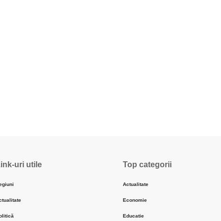
ink-uri utile
Top categorii
egiuni
Actualitate
ctualitate
Economie
olitică
Educatie