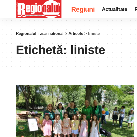
Regiuni
Actualitate
P
Regionalul - ziar national
>
Articole
>
liniste
Etichetă:
liniste