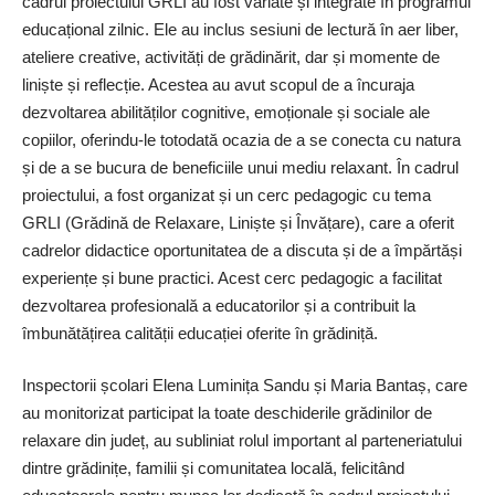
cadrul proiectului GRLI au fost variate și integrate în programul
educațional zilnic. Ele au inclus sesiuni de lectură în aer liber,
ateliere creative, activități de grădinărit, dar și momente de
liniște și reflecție. Acestea au avut scopul de a încuraja
dezvoltarea abilităților cognitive, emoționale și sociale ale
copiilor, oferindu-le totodată ocazia de a se conecta cu natura
și de a se bucura de beneficiile unui mediu relaxant. În cadrul
proiectului, a fost organizat și un cerc pedagogic cu tema
GRLI (Grădină de Relaxare, Liniște și Învățare), care a oferit
cadrelor didactice oportunitatea de a discuta și de a împărtăși
experiențe și bune practici. Acest cerc pedagogic a facilitat
dezvoltarea profesională a educatorilor și a contribuit la
îmbunătățirea calității educației oferite în grădiniță.
Inspectorii școlari Elena Luminița Sandu și Maria Bantaș, care
au monitorizat participat la toate deschiderile grădinilor de
relaxare din județ, au subliniat rolul important al parteneriatului
dintre grădinițe, familii și comunitatea locală, felicitând