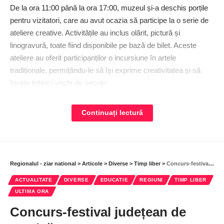
De la ora 11:00 până la ora 17:00, muzeul și-a deschis porțile
pentru vizitatori, care au avut ocazia să participe la o serie de
ateliere creative. Activitățile au inclus olărit, pictură și
linogravură, toate fiind disponibile pe bază de bilet. Aceste
ateliere au oferit participanților o incursiune în artele
tradiționale, ­permițându-le să își exprime creativitatea și să
învețe tehnici vechi de secole.
În intervalul orar 15:00 – 18:00, pridvorul muzeului a găzduit un
Continuați lectură
atelier de cusături tradiționale destinat copiilor. Acest atelier,
care a fost gratuit, a avut ca scop introducerea celor mici în
arta cusăturilor tradiționale românești, oferindu-le ocazia să
creeze propriile lor modele inspirate din portul popular.
Regionalul - ziar national
>
Articole
>
Diverse
>
Timp liber
>
Concurs-festival județean de muzică
Între orele 17:00 și 20:00, accesul la muzeu a fost liber,
ACTUALITATE
DIVERSE
EDUCATIE
REGIUNI
TIMP LIBER
ULTIMA ORA
permițând vizitatorilor să exploreze diversele expoziții
disponibile. Acestea au inclus o expoziție de ceramică
Concurs-festival județean de
țărănească, o expoziție multimedia și o impresionantă colecție