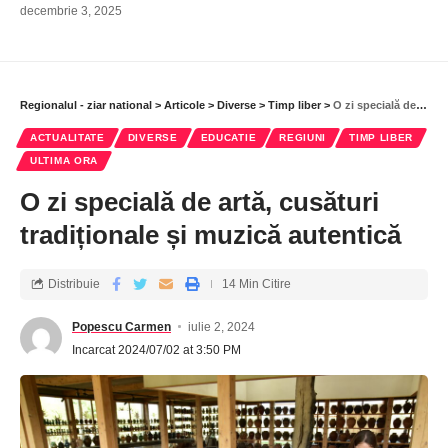
decembrie 3, 2025
Regionalul - ziar national
>
Articole
>
Diverse
>
Timp liber
>
O zi specială de artă, cusături tradiționale și muzică autentică
ACTUALITATE
DIVERSE
EDUCATIE
REGIUNI
TIMP LIBER
ULTIMA ORA
O zi specială de artă, cusături
tradiționale și muzică autentică
Distribuie
14 Min Citire
Popescu Carmen
iulie 2, 2024
Incarcat 2024/07/02 at 3:50 PM