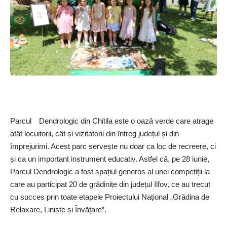
Parcul Dendrologic din Chitila este o oază verde care atrage
atât locuitorii, cât și vizitatorii din întreg județul și din
împrejurimi. Acest parc servește nu doar ca loc de recreere, ci
și ca un important instrument educativ. Astfel că, pe 28 iunie,
Parcul Dendrologic a fost spațiul generos al unei competiții la
care au participat 20 de grădinițe din județul Ilfov, ce au trecut
cu succes prin toate etapele Proiectului Național „Grădina de
Relaxare, Liniște și Învățare”.