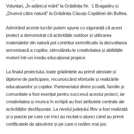
Voluntari, „În adâncul mării” la Grădinița Nr. 1 Bragadiru și
„Drumul către natură” la Grădinița Căsuța Copilăriei din Buftea.
Admirând aceste lucrări putem spune cu siguranță că acest
proiect a demonstrat că acti­vitățile outdoor și utilizarea
materialelor din natură pot contribui semnificativ la dezvoltarea
armonioasă a copiilor, stimulându-le creativitatea și abilitățile
motorii într-un mediu educațional ­propice.
La finalul proiectului, toate grădinițele au primit atestate și
diplome de participare, recunoscând eforturile și realizările
educatoarelor și copiilor. Parteneriatul dintre școală, familie și
comunitate a fost esențial pentru succesul acestui proiect, iar
creativitatea și munca în echipă au fost atributele centrale ale
activităților desfășurate. La nivelul județului Ilfov a fost realizată
și o poezie pe care cei mici au recitat-o atunci când au primit
certificatele de absolvire și pe care o redăm mai jos: