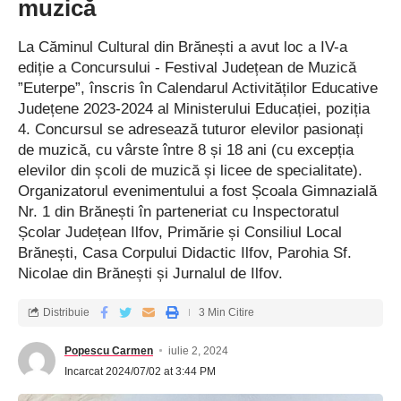
muzică
de fotografii semnate de Dragoș Lumpan. Această perioadă de
vizitare gratuită a fost o oportunitate perfectă pentru toți cei
La Căminul Cultural din Brănești a avut loc a IV-a
interesați să descopere bogăția patrimoniului cultural
ediție a Concursului - Festival Județean de Muzică
românesc.
”Euterpe”, înscris în Calendarul Activităților Educative
Județene 2023-2024 al Ministerului Educației, poziția
Seara a fost încununată de muzică tradițională, oferită de
4. Concursul se adresează tuturor elevilor pasionați
duetul Hanu’ cu Bragă, începând cu ora 19:00. Acest moment
de muzică, cu vârste între 8 și 18 ani (cu excepția
muzical a adus un plus de autenticitate evenimentului, oferind
elevilor din școli de muzică și licee de specialitate).
vizitatorilor o experiență completă a tradițiilor rurale românești.
Organizatorul evenimentului a fost Școala Gimnazială
Călin Han, cunoscut pentru măiestria sa în mânuirea fluierului
Nr. 1 din Brănești în parteneriat cu Inspectoratul
Școlar Județean Ilfov, Primărie și Consiliul Local
și cavalului, a încântat audiența, alături de Iancu Braga, cu
Brănești, Casa Corpului Didactic Ilfov, Parohia Sf.
melodii specifice folclorului românesc, creând o atmosferă de
Nicolae din Brănești și Jurnalul de Ilfov.
sărbătoare și comuniune.
Distribuie
3 Min Citire
Olăritul, meșteșugul transmis și copiilor din Republica Moldova
Popescu Carmen
iulie 2, 2024
Ziua Iei la Muzeu-Atelier Școala de la Piscu a beneficiat și de
Incarcat 2024/07/02 at 3:44 PM
prezența entuziastă a 16 copii și a patru doamne profesoare