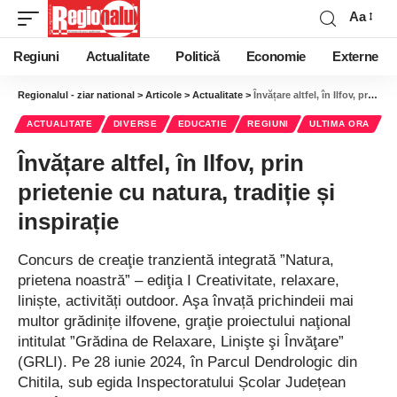
Aa
Regiuni
Actualitate
Politică
Economie
Externe
Regionalul - ziar national
>
Articole
>
Actualitate
>
Învățare altfel, în Ilfov, prin prietenie cu natura, tradiție și inspirație
ACTUALITATE
DIVERSE
EDUCATIE
REGIUNI
ULTIMA ORA
Învățare altfel, în Ilfov, prin
prietenie cu natura, tradiție și
inspirație
Concurs de creaţie tranzientă integrată ”Natura,
prietena noastră” – ediţia I Creativitate, relaxare,
liniște, activități outdoor. Aşa învață prichindeii mai
multor grădinițe ilfovene, graţie proiectului naţional
intitulat ”Grădina de Relaxare, Linişte şi Învăţare”
(GRLI). Pe 28 iunie 2024, în Parcul Dendrologic din
Chitila, sub egida Inspectoratului Școlar Județean