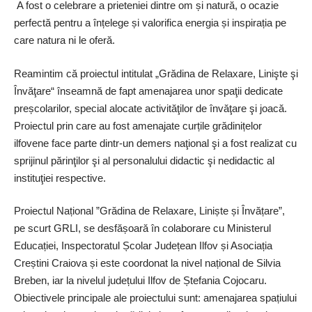
A fost o celebrare a prieteniei dintre om și natură, o ocazie
perfectă pentru a înțelege și valorifica energia și inspirația pe
care natura ni le oferă.
Reamintim că proiectul intitulat „Grădina de Relaxare, Linişte şi
Învăţare“ înseamnă de fapt amenajarea unor spaţii dedicate
preșcolarilor, special alocate activităţilor de învăţare şi joacă.
Proiectul prin care au fost amenajate curțile grădinițelor
ilfovene face parte dintr-un demers naţional şi a fost realizat cu
sprijinul părinţilor şi al personalului didactic şi nedidactic al
instituţiei res­pective.
Proiectul Național ”Grădina de Relaxare, Liniște și Învățare”,
pe scurt GRLI, se desfășoară în colaborare cu Ministerul
Educației, Inspectoratul Școlar Județean Ilfov și Asociația
Creștini Craiova și este coordonat la nivel național de Silvia
Breben, iar la nivelul județului Ilfov de Ștefania Cojocaru.
Obiectivele principale ale proiectului sunt: amenajarea spațiului