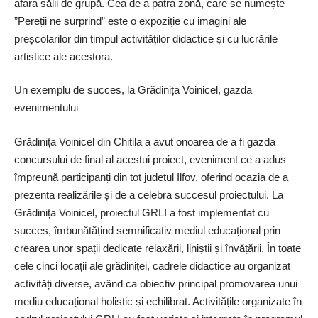
afara sălii de grupă. Cea de a patra zonă, care se numește
”Pereții ne surprind” este o expoziție cu imagini ale
preșcolarilor din timpul activităților didactice și cu lucrările
artistice ale acestora.
Un exemplu de succes, la Grădinița Voinicel, gazda
evenimentului
Grădinița Voinicel din Chitila a avut onoarea de a fi gazda
concursului de final al acestui proiect, eveniment ce a adus
împreună participanți din tot județul Ilfov, oferind ocazia de a
prezenta realizările și de a celebra succesul proiectului. La
Grădinița Voinicel, proiectul GRLI a fost implementat cu
succes, îmbunătățind semnificativ mediul educațional prin
crearea unor spații dedicate relaxării, liniștii și învățării. În toate
cele cinci locații ale grădiniței, cadrele didactice au organizat
activități diverse, având ca obiectiv principal promovarea unui
mediu educațional holistic și echilibrat. Activitățile organizate în