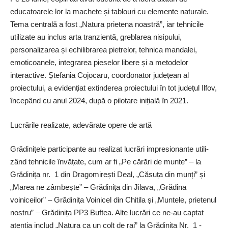
educatoarele lor la machete și tablouri cu elemente naturale.
Tema centrală a fost „Natura prietena noastră”, iar tehnicile
utilizate au inclus arta tranzientă, greblarea nisipului,
personalizarea și echilibrarea pietrelor, tehnica mandalei,
emoticoanele, integrarea pieselor libere și a metodelor
interactive. Ștefania Cojocaru, coordonator județean al
proiectului, a evidențiat extinderea proiectului în tot județul Ilfov,
începând cu anul 2024, după o pilotare inițială în 2021.
Lucrările realizate, adevărate opere de artă
Grădinițele partici­pante au realizat lucrări impresionante utili­
zând teh­nicile învățate, cum ar fi „Pe cărări de munte” – la
Grădinița nr. 1 din Dragomirești ­Deal, „Căsuța din munți” și
„Marea ne zâmbește” – Grădinița din Jilava, „Grădina
voiniceilor” – Grădinița Voinicel din Chitila și „Muntele, prietenul
nostru” – Grădinița PP3 Buftea. Alte lucrări ce ­ne-au captat
atenția includ „Natura ca un colț de rai” la Grădinița Nr. 1 ­