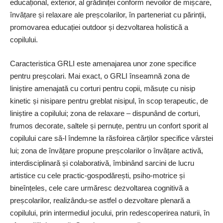
educațional, exterior, al grădiniței conform nevoilor de mișcare,
învățare și relaxare ale preșcolarilor, în parteneriat cu părinții,
promovarea educației outdoor și dezvoltarea holistică a
copilului.
Caracteristica GRLI este amenajarea unor zone specifice
pentru preșcolari. Mai exact, o GRLI înseamnă zona de
liniștire amenajată cu corturi pentru copii, măsuțe cu nisip
kinetic și nisipare pentru greblat nisipul, în scop terapeutic, de
liniștire a copilului; zona de relaxare – dispunând de corturi,
frumos decorate, saltele și pernuțe, pentru un confort sporit al
copilului care să-l îndemne la răsfoirea cărților specifice vârstei
lui; zona de învățare propune preșcolarilor o învățare activă,
interdisciplinară și colaborativă, îmbinând sarcini de lucru
artistice cu cele practic-gospodărești, psiho-motrice și
bineînțeles, cele care urmăresc dezvoltarea cognitivă a
preșcolarilor, realizându-se astfel o dezvoltare plenară a
copilului, prin intermediul jocului, prin redescoperirea naturii, în