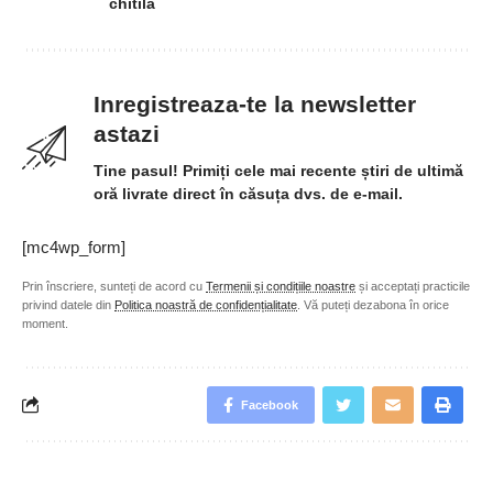
chitila
Inregistreaza-te la newsletter
astazi
Tine pasul! Primiți cele mai recente știri de ultimă
oră livrate direct în căsuța dvs. de e-mail.
[mc4wp_form]
Prin înscriere, sunteți de acord cu
Termenii și condițiile noastre
și acceptați practicile
privind datele din
Politica noastră de confidențialitate
. Vă puteți dezabona în orice
moment.
Facebook