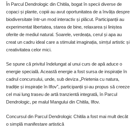
În Parcul Dendrologic din Chitila, bogat în specii diverse de
copaci și plante, copiii au avut oportunitatea de a învăța despre
biodiversitate într-un mod interactiv și plăcut. Participanții au
experimentat libertatea, starea de bine, relaxarea și liniștea
oferite de mediul natural. Soarele, verdeața, cerul și apa au
creat un cadru ideal care a stimulat imaginația, simțul artistic și
creativitatea celor mici.
Se spune că privitul îndelungat al unui curs de apă aduce o
energie specială. Această energie a fost sursa de inspirație în
cadrul concursului, unde, sub deviza „Prietenia cu natura,
tradiție și inspirație în Ilfov”, participanții și-au propus să creeze
cel mai lung traseu de artă tranzientă integrată, în Parcul
Dendrologic, pe malul Mangului din Chitila, Ilfov.
Concursul din Parcul Dendrologic Chitila a fost mai mult decât
o simplă manifestare artistică