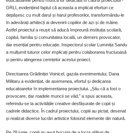
educatoarele pentru munca lor dedicată în cadrul proiectului ­
GRLI, evidențiind faptul că aceasta a implicat eforturi ce
depășesc cu mult darul și harul profesorilor, transformându-le
în adevărați arhitecți ai devenirii copiilor de azi și de mâine.
Astfel proiectul a reușit să aducă împreună instituția școlară,
copilul, familia și comunitatea locală, un demers provocator,
dar esențial pentru educație. Inspectorul școlar Luminița Sandu
a mulțumit tuturor celor implicați pentru colaborarea fructuoasă
și pentru atingerea cerințelor acestui proiect.
Directoarea Grădiniței Voinicel, gazda evenimentului, Dana
Militaru a evidențiat, de asemenea, efortul și dedicarea
educatoarelor în implementarea proiectului. „Știu că a fost o
provocare, dar roadele muncii se văd,” a spus aceasta,
referindu-se la activitățile creative desfășurate de copii și
cadrele didactice. În cadrul proiectului, copiii au pictat, desenat
și realizat diverse lucrări artistice folosind elemente din natură.
Pe 28 iunie, copiii au avut bucuria de a lucra alături de