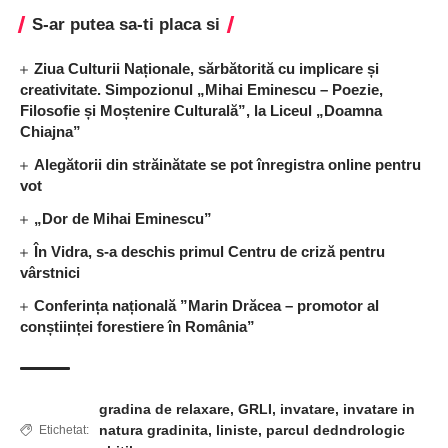
S-ar putea sa-ti placa si
Ziua Culturii Naționale, sărbătorită cu implicare și
creativitate. Simpozionul „Mihai Eminescu – Poezie,
Filosofie și Moștenire Culturală”, la Liceul „Doamna
Chiajna”
Alegătorii din străinătate se pot înregistra online pentru
vot
„Dor de Mihai Eminescu”
În Vidra, s-a deschis primul Centru de criză pentru
vârstnici
Conferința națională ”Marin Drăcea – promotor al
conștiinței forestiere în România”
gradina de relaxare
,
GRLI
,
invatare
,
invatare in
natura gradinita
,
liniste
,
parcul dedndrologic
Etichetat: