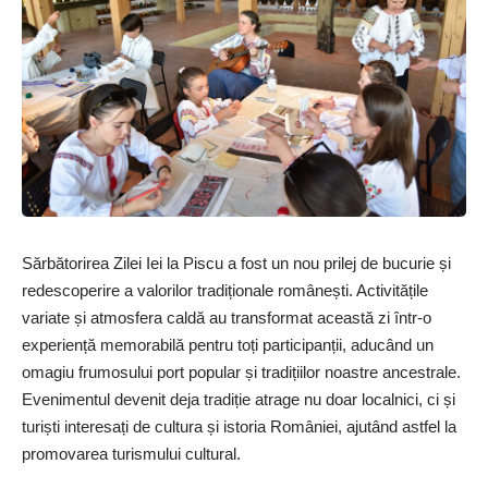
Sărbătorirea Zilei Iei la Piscu a fost un nou prilej de bucurie și
redescoperire a valorilor tradiționale românești. Activitățile
variate și atmosfera caldă au transformat această zi într-o
experiență memorabilă pentru toți participanții, aducând un
omagiu frumosului port popular și tradițiilor noastre ancestrale.
Evenimentul devenit deja tradiție atrage nu doar localnici, ci și
turiști interesați de cultura și istoria României, ajutând astfel la
promovarea turismului cultural.