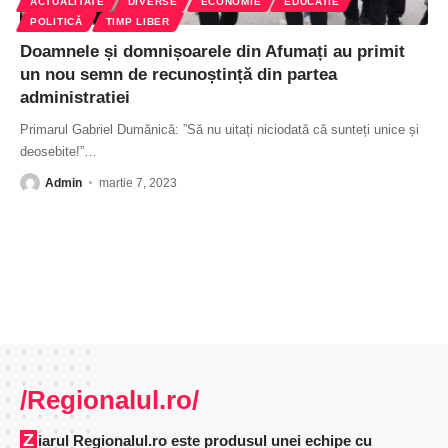
ACTUALITATE
DIVERSE
ECONOMIE
EDUCATIE
POLITICĂ
TIMP LIBER
Doamnele și domnișoarele din Afumați au primit
un nou semn de recunoștință din partea
administratiei
Primarul Gabriel Dumănică: ”Să nu uitați niciodată că sunteți unice și
deosebite!”
…
Admin
martie 7, 2023
/Regionalul.ro/
Ziarul Regionalul.ro este produsul unei echipe cu