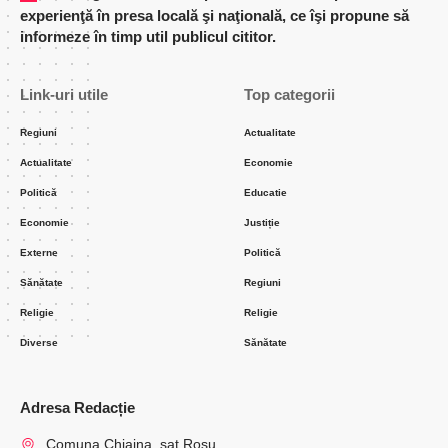
experienţă în presa locală şi naţională, ce îşi propune să
informeze în timp util publicul cititor.
Link-uri utile
Top categorii
Regiuni
Actualitate
Actualitate
Economie
Politică
Educatie
Economie
Justiție
Externe
Politică
Sănătate
Regiuni
Religie
Religie
Diverse
Sănătate
Adresa Redacție
Comuna Chiajna, sat Rosu