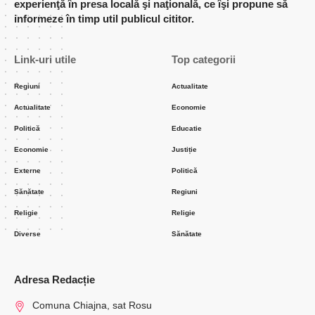
experienţă în presa locală şi naţională, ce îşi propune să
informeze în timp util publicul cititor.
Link-uri utile
Top categorii
Regiuni
Actualitate
Actualitate
Economie
Politică
Educatie
Economie
Justiție
Externe
Politică
Sănătate
Regiuni
Religie
Religie
Diverse
Sănătate
Adresa Redacție
Comuna Chiajna, sat Rosu