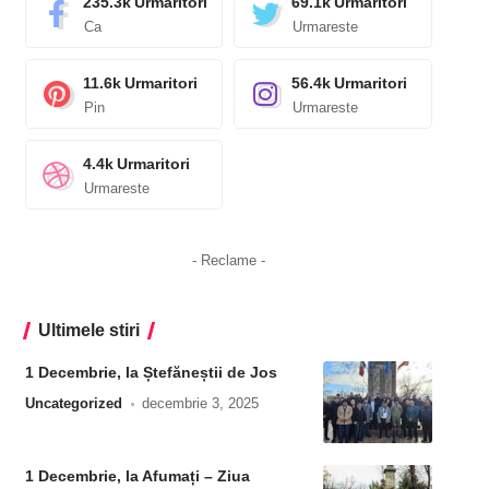
235.3k
Urmaritori
69.1k
Urmaritori
Ca
Urmareste
11.6k
Urmaritori
56.4k
Urmaritori
Pin
Urmareste
4.4k
Urmaritori
Urmareste
- Reclame -
Ultimele stiri
1 Decembrie, la Ștefăneștii de Jos
Uncategorized
decembrie 3, 2025
1 Decembrie, la Afumați – Ziua