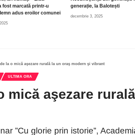
 fost marcată printr-u
generație, la Balotești
lemn adus eroilor comunei
decembrie 3, 2025
 2025
de la o mică aşezare rurală la un oraş modern şi vibrant
ULTIMA ORA
o mică aşezare rurală
inar ”Cu glorie prin istorie”, Academ