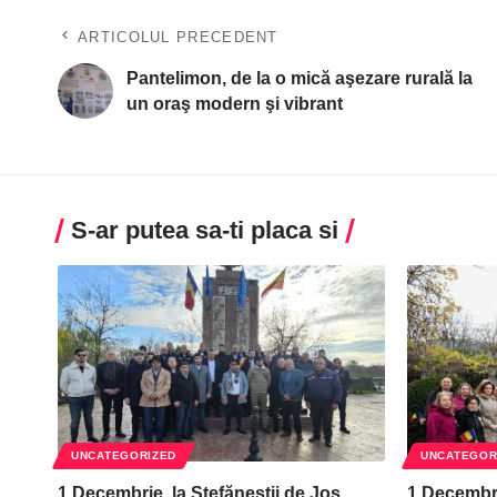
ARTICOLUL PRECEDENT
Pantelimon, de la o mică aşezare rurală la
un oraş modern şi vibrant
S-ar putea sa-ti placa si
UNCATEGORIZED
UNCATEGOR
1 Decembrie, la Ștefăneștii de Jos
1 Decembri