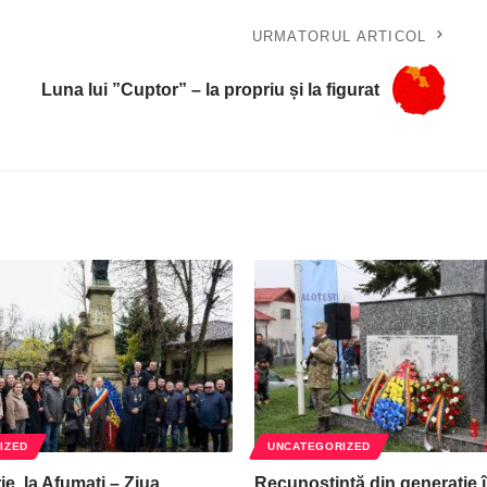
URMATORUL ARTICOL
Luna lui ”Cuptor” – la propriu și la figurat
IZED
UNCATEGORIZED
e, la Afumați – Ziua
Recunoștință din generație 