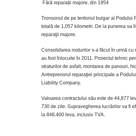
Fără reparații majore, din 1954
Tronsonul de pe teritoriul bulgar al Podului 
totală de 1,057 kilometri. De la punerea sa î
reparaţii majore.
Consolidarea rosturilor s-a făcut în urmă cu m
au fost înlocuite în 2011. Proiectul tehnic p
straturilor de asfalt, montarea de panouri, hid
Antreprenorul reparaţiei principale a Podul
Liability Company.
Valoarea contractului său este de 44,877 lev
730 de zile. Supravegherea lucrărilor va fi ef
la 848.400 leva, inclusiv TVA.