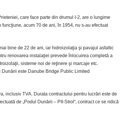
Prieteniei, care face parte din drumul I-2, are o lungime
n funcţiune, acum 70 de ani, în 1954, nu s-au efectuat
ai bine de 22 de ani, iar hidroizolaţia şi pavajul asfaltic
entru renovarea instalaţiei prevede înlocuirea completă a
roizolaţii, sisteme noi de reţinere şi marcaje etc.
ui Dunării este Danube Bridge Public Limited
a, inclusiv TVA. Durata contractului pentru lucrări este de
ectuată de „Podul Dunării – PII-Strol“, contract ce se ridică