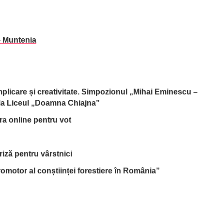
- Muntenia
implicare și creativitate. Simpozionul „Mihai Eminescu –
, la Liceul „Doamna Chiajna”
tra online pentru vot
riză pentru vârstnici
omotor al conștiinței forestiere în România”