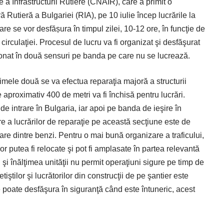
a Infrastructurii Rutiere (CNAIR), care a primit o
ă Rutieră a Bulgariei (RIA), pe 10 iulie încep lucrările la
are se vor desfășura în timpul zilei, 10-12 ore, în funcţie de
a circulaţiei. Procesul de lucru va fi organizat şi desfăşurat
lonat în două sensuri pe banda pe care nu se lucrează.
rimele două se va efectua reparaţia majoră a structurii
de aproximativ 400 de metri va fi închisă pentru lucrări.
a de intrare în Bulgaria, iar apoi pe banda de ieşire în
e a lucrărilor de reparaţie pe această secţiune este de
care dintre benzi. Pentru o mai bună organizare a traficului,
 putea fi relocate şi pot fi amplasate în partea relevantă
 şi înălţimea unităţii nu permit operaţiuni sigure pe timp de
etiştilor şi lucrătorilor din construcţii de pe şantier este
e poate desfăşura în siguranţă când este întuneric, acest