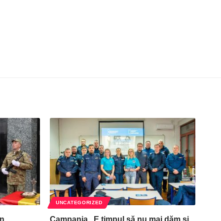
UNCATEGORIZED
în
Campania „E timpul să nu mai dăm și