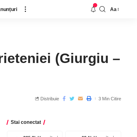
nunțuri
Aa
ieteniei (Giurgiu –
Distribuie
3 Min Citire
Stai conectat