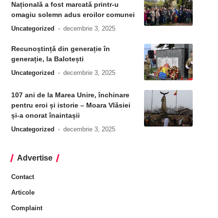
Națională a fost marcată printr-u
omagiu solemn adus eroilor comunei
Uncategorized
decembrie 3, 2025
Recunoștință din generație în
generație, la Balotești
Uncategorized
decembrie 3, 2025
107 ani de la Marea Unire, închinare
pentru eroi și istorie – Moara Vlăsiei
și-a onorat înaintașii
Uncategorized
decembrie 3, 2025
Advertise
Contact
Articole
Complaint