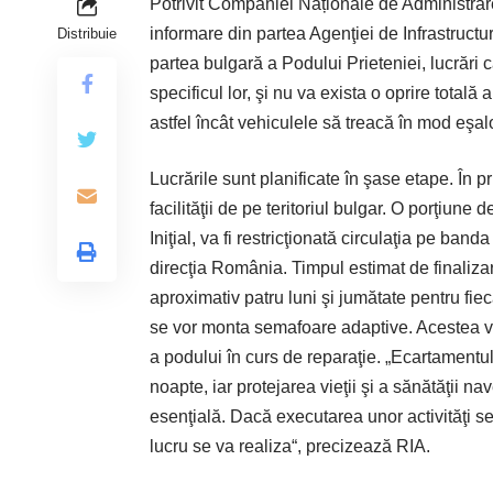
Potrivit Companiei Naționale de Administrare 
informare din partea Agenţiei de Infrastructur
Distribuie
partea bulgară a Podului Prieteniei, lucrări c
specificul lor, şi nu va exista o oprire totală 
astfel încât vehiculele să treacă în mod eşa
Lucrările sunt planificate în şase etape. În p
facilităţii de pe teritoriul bulgar. O porţiune 
Iniţial, va fi restricţionată circulaţia pe band
direcţia România. Timpul estimat de finalizar
aproximativ patru luni şi jumătate pentru fie
se vor monta semafoare adaptive. Acestea vor
a podului în curs de reparaţie. „Ecartamentul
noapte, iar protejarea vieţii şi a sănătăţii nav
esenţială. Dacă executarea unor activităţi s
lucru se va realiza“, precizează RIA.