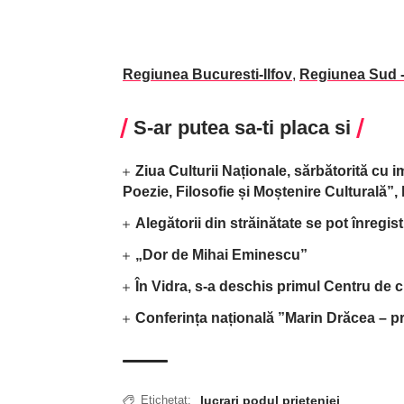
Regiunea Bucuresti-Ilfov
,
Regiunea Sud 
S-ar putea sa-ti placa si
Ziua Culturii Naționale, sărbătorită cu 
Poezie, Filosofie și Moștenire Culturală”
Alegătorii din străinătate se pot înregis
„Dor de Mihai Eminescu”
În Vidra, s-a deschis primul Centru de c
Conferința națională ”Marin Drăcea – pr
lucrari podul prieteniei
Etichetat: