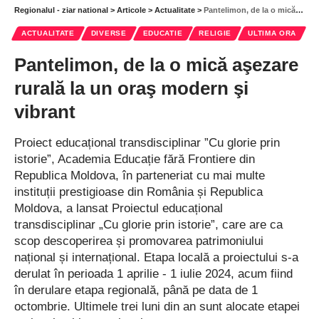
este esenţială. Dacă executarea unor activităţi se poate
Regionalul - ziar national
>
Articole
>
Actualitate
>
Pantelimon, de la o mică aşezare rurală la un oraş modern şi vibrant
desfăşura în siguranţă când este întuneric, acest lucru se va
ACTUALITATE
DIVERSE
EDUCATIE
RELIGIE
ULTIMA ORA
realiza“, precizează RIA.
Pantelimon, de la o mică aşezare
Fără reparații majore, din 1954
rurală la un oraş modern şi
vibrant
Tronsonul de pe teritoriul bulgar al Podului Prieteniei, care face
parte din drumul I-2, are o lungime totală de 1,057 kilometri. De
Proiect educațional transdisciplinar ”Cu glorie prin
la punerea sa în funcţiune, acum 70 de ani, în 1954, nu s-au
istorie”, Academia Educație fără Frontiere din
efectuat reparaţii majore.
Republica Moldova, în parteneriat cu mai multe
instituții prestigioase din România și Republica
Consolidarea rosturilor s-a făcut în urmă cu mai bine de 22 de
Moldova, a lansat Proiectul educațional
ani, iar hidroizolaţia şi pavajul asfaltic au fost înlocuite în 2011.
transdisciplinar „Cu glorie prin istorie”, care are ca
Proiectul tehnic pentru renovarea instalaţiei prevede înlocuirea
scop descoperirea și promovarea patrimoniului
completă a straturilor de asfalt, montarea de panouri,
național și internațional. Etapa locală a proiectului s-a
hidroizolaţii, sisteme noi de reţinere şi marcaje etc.
derulat în perioada 1 aprilie - 1 iulie 2024, acum fiind
Antreprenorul reparaţiei principale a Podului Dunării este
în derulare etapa regională, până pe data de 1
Danube Bridge Public Limited
octombrie. Ultimele trei luni din an sunt alocate etapei