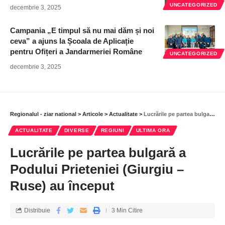
UNCATEGORIZED
decembrie 3, 2025
Campania „E timpul să nu mai dăm și noi
ceva” a ajuns la Școala de Aplicație
pentru Ofițeri a Jandarmeriei Române
UNCATEGORIZED
decembrie 3, 2025
Regionalul - ziar national
>
Articole
>
Actualitate
>
Lucrările pe partea bulgară a Podului Prieteniei (Giurgiu – Ruse) au început
ACTUALITATE
DIVERSE
REGIUNI
ULTIMA ORA
Lucrările pe partea bulgară a
Podului Prieteniei (Giurgiu –
Ruse) au început
Distribuie
3 Min Citire