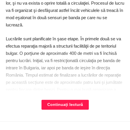
lor, şi nu va exista o oprire totală a circulaţiei. Procesul de lucru
va fi organizat şi desfăşurat astfel încât vehiculele să treacă în
mod eşalonat în două sensuri pe banda pe care nu se
lucrează.
Lucrările sunt planificate în şase etape. În primele două se va
efectua reparaţia majoră a structurii facilităţii de pe teritoriul
bulgar. O porţiune de aproximativ 400 de metri va fi închisă
pentru lucrări. Iniţial, va fi restricţionată circulaţia pe banda de
intrare în Bulgaria, iar apoi pe banda de ieşire în direcţia
România. Timpul estimat de finalizare a lucrărilor de reparaţie
pe această secţiune este de aproximativ patru luni şi jumătate
pentru fiecare dintre benzi. Pentru o mai bună organizare a
traficului, se vor monta semafoare adaptive. Acestea vor putea
fi relocate şi pot fi amplasate în partea relevantă a podului în
Continuați lectură
curs de reparaţie. „Ecartamentul şi înălţimea unităţii nu permit
operaţiuni sigure pe timp de noapte, iar protejarea vieţii şi a
sănătăţii navetiştilor şi lucrătorilor din construcţii de pe şantier