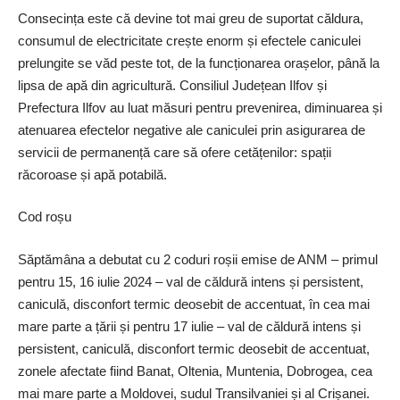
Consecința este că devine tot mai greu de suportat căldura,
consumul de electricitate crește enorm și efectele caniculei
prelungite se văd peste tot, de la funcționarea orașelor, până la
lipsa de apă din agricultură. Consiliul Județean Ilfov și
Prefectura Ilfov au luat măsuri pentru prevenirea, diminuarea și
atenuarea efectelor negative ale caniculei prin asigurarea de
servicii de permanență care să ofere cetățenilor: spații
răcoroase și apă potabilă.
Cod roșu
Săptămâna a debutat cu 2 coduri roșii emise de ANM – primul
pentru 15, 16 iulie 2024 – val de căldură intens și persistent,
caniculă, disconfort termic deosebit de accentuat, în cea mai
mare parte a țării și pentru 17 iulie – val de căldură intens și
persistent, caniculă, disconfort termic deosebit de accentuat,
zonele afectate fiind Banat, Oltenia, Muntenia, Dobrogea, cea
mai mare parte a Moldovei, sudul Transilvaniei și al Crișanei.