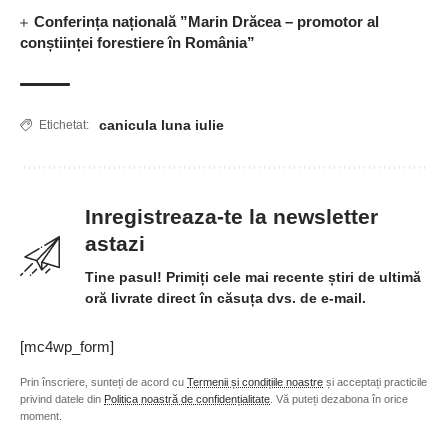
Conferința națională ”Marin Drăcea – promotor al
conștiinței forestiere în România”
canicula luna iulie
Etichetat:
Inregistreaza-te la newsletter
astazi
Tine pasul! Primiți cele mai recente știri de ultimă
oră livrate direct în căsuța dvs. de e-mail.
[mc4wp_form]
Prin înscriere, sunteți de acord cu
Termenii și condițiile noastre
și acceptați practicile
privind datele din
Politica noastră de confidențialitate
. Vă puteți dezabona în orice
moment.