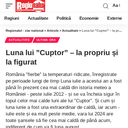
Aa
Regiuni
Actualitate
Politică
Economie
Externe
Regionalul - ziar national
>
Articole
>
Actualitate
>
Luna lui ”Cuptor” – la propriu și la figurat
ACTUALITATE
ULTIMA ORA
Luna lui ”Cuptor” – la propriu și
la figurat
România ”fierbe” la temperaturi ridicate, înregistrate
pe perioade lungi de timp Luna iulie a acestui an a fost
până în prezent cea mai caldă din istoria meteo a
României - peste iulie 2012 - și se va încheia sigur în
topul celor mai calde luni ale lui ”Cuptor”. Și cum și
luna iunie a fost una extraordinar de caldă, iar acum -
iulie este și ea mult peste medie, vara lui 2024 are
toate șansele să fie cea mai caldă de până acum,
indiferent de cum va fi luna august.