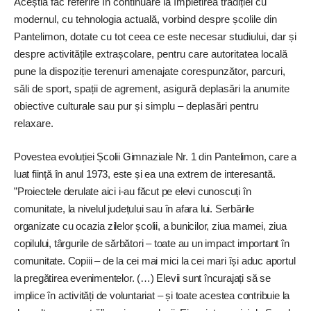
Aceștia fac referire în continuare la împletirea tradiției cu
modernul, cu tehnologia actuală, vorbind despre școlile din
Pantelimon, dotate cu tot ceea ce este necesar studiului, dar și
despre activitățile extrașcolare, pentru care autoritatea locală
pune la dispoziție terenuri amenajate corespunzător, parcuri,
săli de sport, spații de agrement, asigură deplasări la anumite
obiective culturale sau pur și simplu – deplasări pentru
relaxare.
Povestea evoluției Școlii Gimnaziale Nr. 1 din Pantelimon, care a
­luat ființă în anul 1973, este și ea una extrem de interesantă.
”Proiectele derulate aici i-au făcut pe elevi cunoscuți în
comunitate, la nivelul județului sau în afara lui. Serbările
organizate cu ocazia zilelor școlii, a bunicilor, ziua mamei, ziua
copilului, târgurile de sărbători – toate au un impact important în
comunitate. Copiii – de la cei mai mici la cei mari își aduc aportul
la pregătirea evenimentelor. (…) Elevii sunt încurajați să se
implice în activități de voluntariat – și toate acestea contribuie la