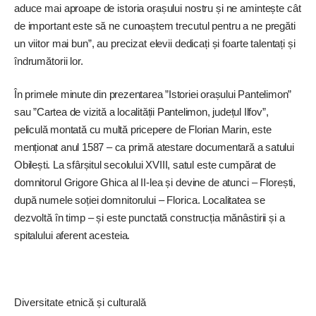
aduce mai aproape de istoria orașului nostru și ne amintește cât
de important este să ne cunoaștem trecutul pentru a ne pregăti
un viitor mai bun”, au precizat elevii dedicați și foarte talentați și
îndrumătorii lor.
În primele minute din prezentarea ”Istoriei orașului Pantelimon”
sau ”Cartea de vizită a localității Pantelimon, județul Ilfov”,
peliculă montată cu multă pricepere de Florian Marin, este
menționat anul 1587 – ca primă atestare documentară a satului
Obilești. La sfârșitul secolului ­XVIII, sat
ul este cumpărat de
domnitorul Grigore Ghica al II-lea și devine de atunci – Florești,
după numele soției domnitorului – Florica. Localitatea se
dezvoltă în timp – și este punctată construcția mănâstirii și a
spitalului aferent acesteia.
Diversitate etnică și culturală