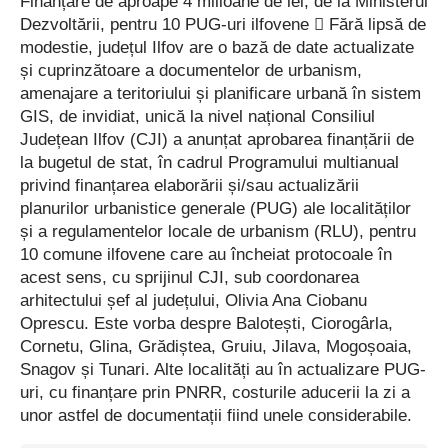
Finanțare de aproape 4 milioane de lei, de la Ministerul
Dezvoltării, pentru 10 PUG-uri ilfovene  Fără lipsă de
modestie, județul Ilfov are o bază de date actualizate
și cuprinzătoare a documentelor de ­urbanism,
amenajare a teritoriului și planificare urbană în sistem
GIS, de invidiat, unică la nivel național Consiliul
Județean Ilfov (CJI) a anunțat aprobarea finanțării de
la bugetul de stat, în cadrul Programului multianual
privind finanțarea elaborării și/sau actualizării
planurilor urbanistice generale (PUG) ale localităților
și a regulamentelor locale de urbanism (RLU), pentru
10 comune ilfovene care au încheiat protocoale în
acest sens, cu sprijinul CJI, sub coordonarea
arhitectului șef al județului, Olivia Ana Ciobanu
Oprescu. Este vorba despre Balotești, Ciorogârla,
Cornetu, Glina, Grădiștea, Gruiu, Jilava, Mogoșoaia,
Snagov și Tunari. Alte localități au în actualizare PUG-
uri, cu finanțare prin PNRR, costurile aducerii la zi a
unor astfel de documentații fiind unele considerabile.