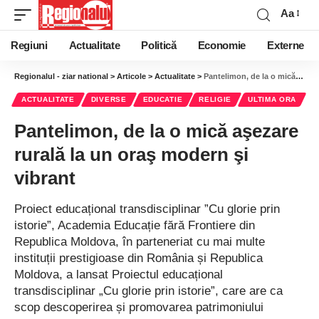
Aa
Regiuni
Actualitate
Politică
Economie
Externe
Regionalul - ziar national
>
Articole
>
Actualitate
>
Pantelimon, de la o mică aşezare rurală la un oraş modern şi vibrant
ACTUALITATE
DIVERSE
EDUCATIE
RELIGIE
ULTIMA ORA
Pantelimon, de la o mică aşezare
rurală la un oraş modern şi
vibrant
Proiect educațional transdisciplinar ”Cu glorie prin
istorie”, Academia Educație fără Frontiere din
Republica Moldova, în parteneriat cu mai multe
instituții prestigioase din România și Republica
Moldova, a lansat Proiectul educațional
transdisciplinar „Cu glorie prin istorie”, care are ca
scop descoperirea și promovarea patrimoniului