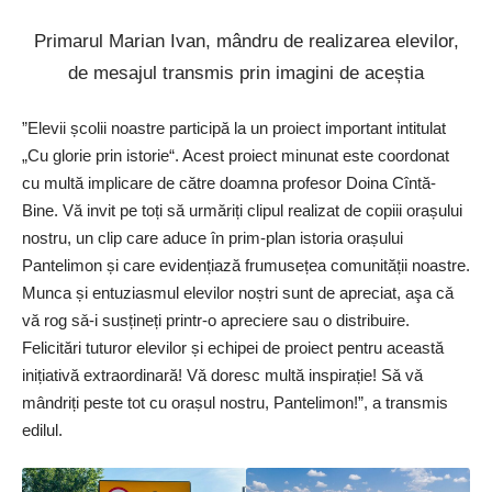
Primarul Marian Ivan, mândru de realizarea elevilor,
de mesajul transmis prin imagini de aceștia
”Elevii școlii noastre participă la un proiect important intitulat
„Cu glorie prin istorie“. Acest proiect minunat este coordonat
cu multă implicare de către doamna profesor Doina Cîntă-
Bine. Vă invit pe toți să urmăriți clipul realizat de copiii orașului
nostru, un clip care aduce în prim-plan istoria orașului
Pantelimon și care evidențiază frumusețea comunității noastre.
Munca și entuziasmul elevilor noștri sunt de apreciat, aşa cǎ
vă rog sǎ-i susțineți printr-o apreciere sau o distribuire.
Felicitări tuturor elevilor și echipei de proiect pentru această
inițiativă extraordinară! Vǎ doresc multă inspirație! Sǎ vǎ
mândriți peste tot cu orașul nostru, Pantelimon!”, a transmis
edilul.