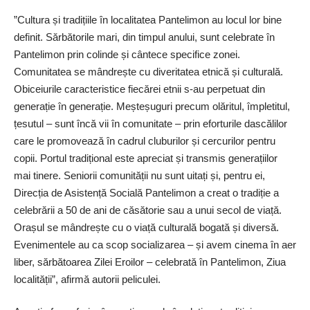
”Cultura și tradițiile în localitatea Pantelimon au locul lor bine
definit. Sărbătorile mari, din timpul anului, sunt celebrate în
Pantelimon prin colinde și cântece specifice zonei.
Comunitatea se mândrește cu diveritatea etnică și culturală.
Obiceiurile caracteristice fiecărei etnii s-au perpetuat din
generație în generație. Meșteșuguri precum olăritul, împletitul,
țesutul – sunt încă vii în comunitate – prin eforturile dascălilor
care le promovează în cadrul cluburilor și cercurilor pentru
copii. Portul tradițional este apreciat și transmis generațiilor
mai tinere. Seniorii comunității nu sunt uitați și, pentru ei,
Direcția de Asistență Socială Pantelimon a creat o tradiție a
celebrării a 50 de ani de căsătorie sau a unui secol de viață.
Orașul se mândrește cu o viață culturală bogată și diversă.
Evenimentele au ca scop socializarea – și avem cinema în aer
liber, sărbătoarea Zilei Eroilor – celebrată în Pantelimon, Ziua
localității”, afirmă autorii peliculei.