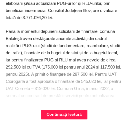
elaborării și/sau actualizării PUG-urilor și RLU-urilor, prin
beneficiar indermediar Consiliul Județean Ilfov, are o valoare
totală de 3.771.094,20 lei.
Până la momentul depunerii solicitării de finanțare, comuna
Balotești avea desfășurate anumite activități din cadrul
realizării PUG-ului (studii de fundamentare, reambulare, studii
de trafic), finanțate de la bugetul de stat și de la bugetul local,
iar pentru finalizarea PUG și RLU mai avea nevoie de circa
292.500 lei cu TVA (175.000 lei pentru anul 2024 și 117.500 lei,
pentru 2025). A primit o finanțare de 287.500 lei. Pentru UAT
Ciorogârla a fost aprobată o finanțare de 545.020 lei, iar pentru
UAT Cornetu – 319.020 lei. Comuna Glina, în anul 2022, a
semnat un contract de prestării servicii pentru actualizarea
PUG și elaborarea RLU în valoare de 712.512,50 lei (TVA
inclusă), perioada de derulare a procedurii fiind de 30 de luni.
Continuați lectură
Până în noiembrie 2023, etapa 1 fusese achitată integral din
bugetul local, respectiv 213.753,75 lei, așadar necesarul