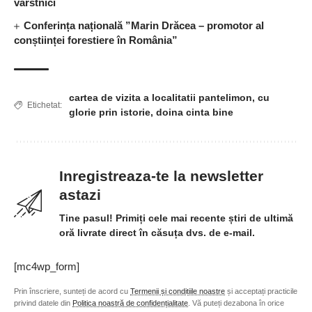
vârstnici
Conferința națională ”Marin Drăcea – promotor al
conștiinței forestiere în România”
cartea de vizita a localitatii pantelimon
,
cu
Etichetat:
glorie prin istorie
,
doina cinta bine
Inregistreaza-te la newsletter
astazi
Tine pasul! Primiți cele mai recente știri de ultimă
oră livrate direct în căsuța dvs. de e-mail.
[mc4wp_form]
Prin înscriere, sunteți de acord cu
Termenii și condițiile noastre
și acceptați practicile
privind datele din
Politica noastră de confidențialitate
. Vă puteți dezabona în orice