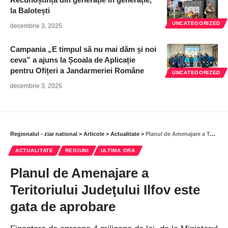
la Balotești
UNCATEGORIZED
decembrie 3, 2025
Campania „E timpul să nu mai dăm și noi
ceva” a ajuns la Școala de Aplicație
pentru Ofițeri a Jandarmeriei Române
UNCATEGORIZED
decembrie 3, 2025
Regionalul - ziar national
>
Articole
>
Actualitate
>
Planul de Amenajare a Teritoriului Judeţului Ilfov este gata de aprobare
ACTUALITATE
REGIUNI
ULTIMA ORA
Planul de Amenajare a
Teritoriului Judeţului Ilfov este
gata de aprobare