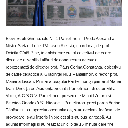
Elevii Școlii Gimnaziale Nr. 1 Pantelimon – Preda Alexandra,
Nistor Ștefan, Lefter Pătrașcu Alessia, coordonați de prof.
Doinița Cîntă-Bine, în colaborare cu tot colectivul de cadre
didactice al școlii și alături de conducerea acesteia –
reprezentată de director prof. Păun Corina Constanța, colectivul
de cadre didactice al Grădiniței Nr. 1 Pantelimon, director prof.
Mariana Liscan, Primăria orașului Pantelimon și primarul Marian
Ivan, Direcția de Asistență Socială Pantelimon, director Mihai
Voicu, A.C.S.O.V. Pantelimon, președinte Mihai Lăutaru și
Biserica Ortodoxă Sf. Nicolae – Pantelimon, preot paroh Adrian
Tănăsoiu – au apreciat oportunitatea, ­s-au declarat încântați de
provocare, s-au înscris în proiect și s-au pus la treabă. Au
adunat informații și au realizat un clip de 15 minute care ”ne