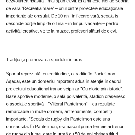
dezvoltarea noastră”, mai spun elevii. Ei amintesc aici de Școala
de vară ”Recreația mare” – unul dintre proiectele educaționale
importante ale orașului. De 10 ani, în fiecare vară, școala își
deschide porțile timp de o lună – în timpul vacanței – pentru
activități creative, vizite la muzee, profesori alături de elevi.
Tradiția și promovarea sportului în oraș
Sportul reprezintă, cu certitudine, o tradiție în Pantelimon.
Așadar, este un domeniu important adus în atenție în cadrul
proiectului educațional transdisciplinar ”Cu glorie prin istorie”.
Baze sportive moderne, o sală polivalentă, stadion orășenesc,
o asociație sportivă – ”Viitorul Pantelimon” – cu rezultate
remarcabile în multe domenii, antrenamente, competiții
importante. ”Școala de rugby din Pantelimon este una
consacrată. În Pantelimon, s-a născut prima femeie antrenor
de rugby din lume, care în urmă cu 50 de ani obținea titluri