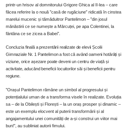
printr-un hrisov al domnitorului Grigore Ghica al II-lea – care
făcea referire la o nouă ”casă de rugăciune” ridicată în cinstea
marelui mucenic și tămăduitror Pantelimon – ”din josul
mănăstirii ce se numește a Mărcuței, pe apa Colentinei, la
fântâna ce se zicea a Babei”.
Concluzia finală a prezentării realizate de elevii Școlii
Gimnaziale Nr. 1 Pantelimon a fost că având oameni hotărâți și
viziune, orice așezare poate deveni un centru de viață și
activitate, aducând beneficii locuitorilor săi și beneficii pentru
regiune.
”Orașul Pantelimon rămâne un simbol al progresului și
potențialului uman de a transforma visele în realizate. Evoluția
sa – de la Obilești și Florești – la un oraș prosper și dinamic –
este un exemplu elocvent al puterii transformării și al
angajamentului unei comunități de a-și construi un viitor mai
bun!”, au subliniat autorii fimului.