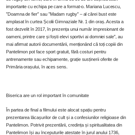
importante cu echipa pe care a format-o. Mariana Lucescu,
”Doamna de fier” sau ”Madam rugby” – al cărei bust este
amplasat în curtea Școlii Gimnaziale Nr. 1 din oraș. Acesta a
fost dezvelit în 2017, în prezența unui număr impresionant de
oameni, printre care și foști elevi sportivi ai domniei sale”, au
mai afirmat autorii documentării, menționând că toți copiii din
Pantelimon pot face sport gratuit, fără costuri pentru
antrenamente sau echipamente, grație susținerii oferite de
Primăria orașului, în aces sens.
Biserica are un rol important în comunitate
În partea de ­final a filmului este alocat spațiu pentru
prezentarea lăcașurilor de cult și a confesiunilor religioase din
Pantelimon. Potrivit prezentării, credința și spiritualitatea din
Pantelimon își au începuturile atestate în jurul anului 1736,