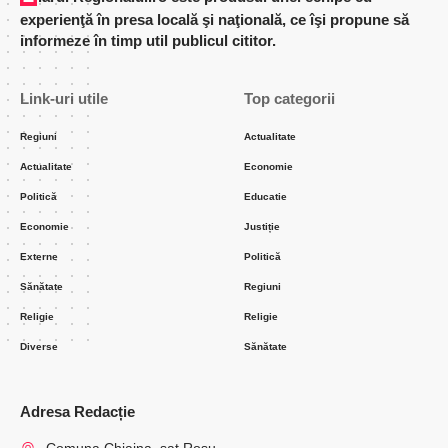
experienţă în presa locală şi naţională, ce îşi propune să
informeze în timp util publicul cititor.
Link-uri utile
Top categorii
Regiuni
Actualitate
Actualitate
Economie
Politică
Educatie
Economie
Justiție
Externe
Politică
Sănătate
Regiuni
Religie
Religie
Diverse
Sănătate
Adresa Redacție