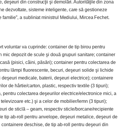
, deşeuri din construcţii şi demolări. Autorităţile din zona
ne dezvoltate, sisteme inteligente, care să gestioneze
e familie”, a subliniat ministrul Mediului, Mircea Fechet.
rt voluntar va cuprinde: container de tip birou pentru
 mic depozit de scule şi două grupuri sanitare; container
casă (pisici, câini, păsări); container pentru colectarea de
ntru lămpi fluorescente, becuri, deşeuri solide şi lichide
i deşeuri medicale, baterii, deşeuri electrice); containere
 de hârtie/carton, plastic, respectiv textile (3 tipuri);
, pentru colectarea deşeurilor electrice/electronice mici, a
 televizoare etc.) şi a celor de mobilier/lemn (3 tipuri);
uri de sticlă – geam, respectiv sticle/borcane/recipiente
, de tip ab-roll pentru anvelope, deşeuri metalice, deşeuri de
și containere deschise, de tip ab-roll pentru deşeuri din