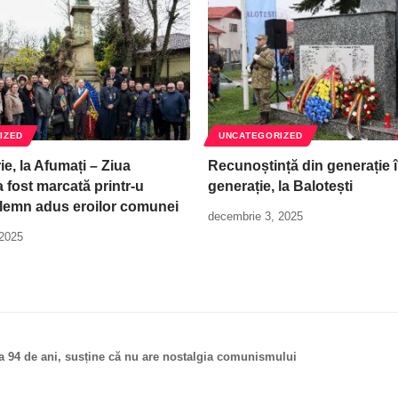
IZED
UNCATEGORIZED
e, la Afumați – Ziua
Recunoștință din generație 
 fost marcată printr-u
generație, la Balotești
lemn adus eroilor comunei
decembrie 3, 2025
 2025
 la 94 de ani, susține că nu are nostalgia comunismului