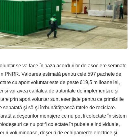
 voluntar se va face în baza acordurilor de asociere semnate
, din PNRR. Valoarea estimată pentru cele 597 pachete de
ctare cu aport voluntar este de peste 619,5 milioane lei,
ei și vor avea calitatea de autoritate de implementare şi
ctare prin aport voluntar sunt esenţiale pentru ca primăriile
re separată şi să-şi îmbunătăţească ratele de reciclare.
rată a deşeurilor menajere ce nu pot fi colectate în sistem
 biodeşeuri ce nu pot fi colectate în pubelele individuale,
şeuri voluminoase, deşeuri de echipamente electrice şi