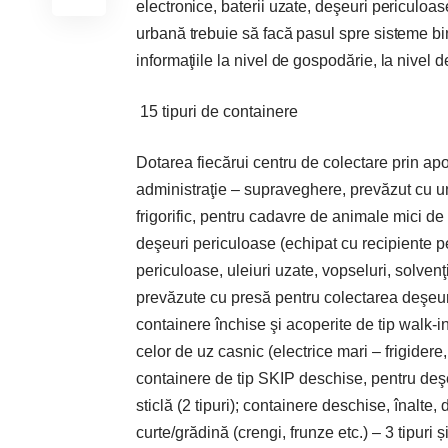
electronice, baterii uzate, deşeuri periculoase
urbană trebuie să facă pasul spre sisteme bi
informaţiile la nivel de gospodărie, la nivel d
15 tipuri de containere
Dotarea fiecărui centru de colectare prin apo
administraţie – supraveghere, prevăzut cu un
frigorific, pentru cadavre de animale mici de 
deşeuri periculoase (echipat cu recipiente pe
periculoase, uleiuri uzate, vopseluri, solvenţ
prevăzute cu presă pentru colectarea deşeurilor
containere închise şi acoperite de tip walk-in
celor de uz casnic (electrice mari – frigidere,
containere de tip SKIP deschise, pentru deşe
sticlă (2 tipuri); containere deschise, înalte
curte/grădină (crengi, frunze etc.) – 3 tipuri 