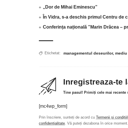
„Dor de Mihai Eminescu”
În Vidra, s-a deschis primul Centru de c
Conferința națională ”Marin Drăcea – pr
managementul deseurilor
,
mediu 
Etichetat:
Inregistreaza-te 
Tine pasul! Primiți cele mai recente ș
[mc4wp_form]
Prin înscriere, sunteți de acord cu
Termenii și condiții
confidențialitate
. Vă puteți dezabona în orice moment