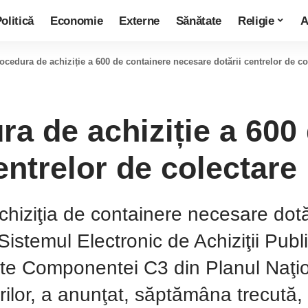
olitică
Economie
Externe
Sănătate
Religie
A
rocedura de achiziție a 600 de containere necesare dotării centrelor de co
ra de achiziție a 600
entrelor de colectare
hiziţia de containere necesare dotăr
 Sistemul Electronic de Achiziţii Pub
nte Componentei C3 din Planul Naţio
or, a anunţat, săptămâna trecută, M