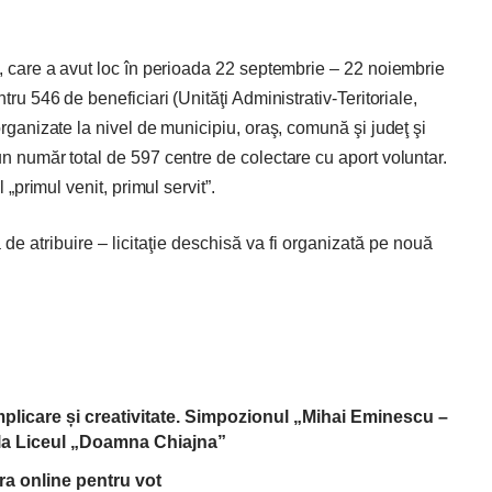
i, care a avut loc în perioada 22 septembrie – 22 noiembrie
tru 546 de beneficiari (Unităţi Administrativ-Teritoriale,
organizate la nivel de municipiu, oraş, comună şi judeţ şi
n număr total de 597 centre de colectare cu aport voluntar.
 „primul venit, primul servit”.
e atribuire – licitaţie deschisă va fi organizată pe nouă
implicare și creativitate. Simpozionul „Mihai Eminescu –
, la Liceul „Doamna Chiajna”
tra online pentru vot