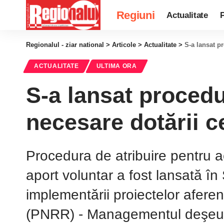
Regiuni
Actualitate
P
Regionalul - ziar national
>
Articole
>
Actualitate
>
S-a lansat p
ACTUALITATE
ULTIMA ORA
S-a lansat procedu
necesare dotării c
Procedura de atribuire pentru ac
aport voluntar a fost lansată în
implementării proiectelor afere
(PNRR) - Managementul deşeuril