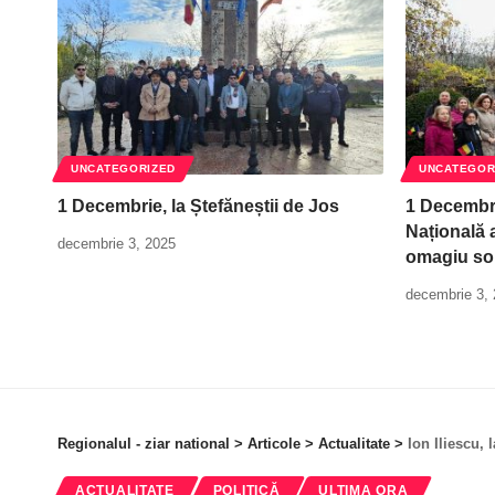
UNCATEGORIZED
UNCATEGOR
1 Decembrie, la Ștefăneștii de Jos
1 Decembri
Națională a
decembrie 3, 2025
omagiu so
decembrie 3,
Regionalul - ziar national
>
Articole
>
Actualitate
>
Ion Iliescu,
ACTUALITATE
POLITICĂ
ULTIMA ORA