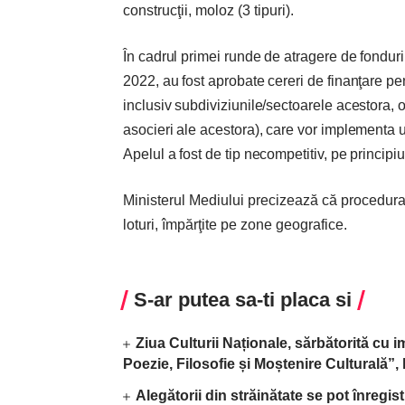
construcţii, moloz (3 tipuri).
În cadrul primei runde de atragere de fondur
2022, au fost aprobate cereri de finanţare pen
inclusiv subdiviziunile/sectoarele acestora, 
asocieri ale acestora), care vor implementa u
Apelul a fost de tip necompetitiv, pe principiul
Ministerul Mediului precizează că procedura d
loturi, împărţite pe zone geografice.
S-ar putea sa-ti placa si
Ziua Culturii Naționale, sărbătorită cu 
Poezie, Filosofie și Moștenire Culturală”
Alegătorii din străinătate se pot înregis