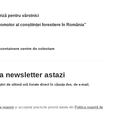
riză pentru vârstnici
omotor al conștiinței forestiere în România”
containere centre de colectare
la newsletter astazi
tiri de ultimă oră livrate direct în căsuța dvs. de e-mail.
le noastre
și acceptați practicile privind datele din
Politica noastră de
.