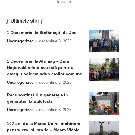
- Reclame -
Ultimele stiri
1 Decembrie, la Ștefăneștii de Jos
Uncategorized
decembrie 3, 2025
1 Decembrie, la Afumați – Ziua
Națională a fost marcată printr-u
omagiu solemn adus eroilor comunei
Uncategorized
decembrie 3, 2025
Recunoștință din generație în
generație, la Balotești
Uncategorized
decembrie 3, 2025
107 ani de la Marea Unire, închinare
pentru eroi și istorie – Moara Vlăsiei