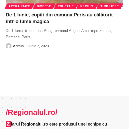
ACTUALITATE
DIVERSE
EDUCATIE
REGIUNI
TIMP LIBER
De 1 Iunie, copiii din comuna Peris au călătorit
intr-o lume magica
De 1 Iunie, în comuna Periș, primarul Anghel Albu, reprezentanții
Primăriei Periș
…
Admin
iunie 7, 2023
/Regionalul.ro/
Ziarul Regionalul.ro este produsul unei echipe cu