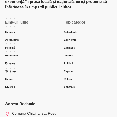
experienţă în presa locală şi naţională, ce îşi propune să
informeze în timp util publicul cititor.
Link-uri utile
Top categorii
Regiuni
Actualitate
Actualitate
Economie
Politică
Educatie
Economie
Justiție
Externe
Politică
Sănătate
Regiuni
Religie
Religie
Diverse
Sănătate
Adresa Redacție
Comuna Chiajna, sat Rosu