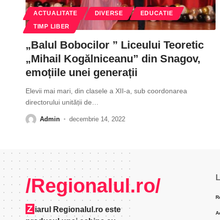
ACTUALITATE
DIVERSE
EDUCATIE
TIMP LIBER
„Balul Bobocilor ” Liceului Teoretic
„Mihail Kogălniceanu” din Snagov,
emoțiile unei generații
Elevii mai mari, din clasele a XII-a, sub coordonarea
directorului unității de
…
Admin
decembrie 14, 2022
L
/Regionalul.ro/
R
Z
iarul Regionalul.ro este
A