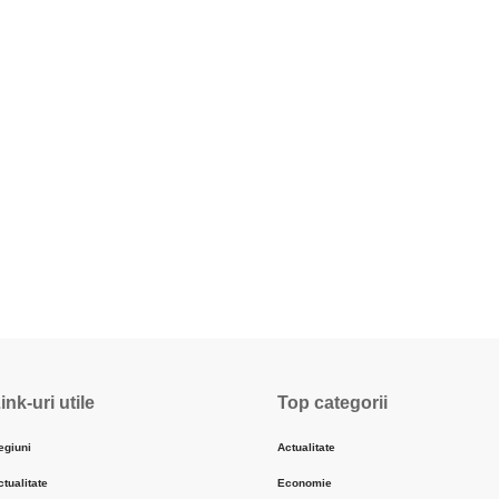
ink-uri utile
Top categorii
egiuni
Actualitate
ctualitate
Economie