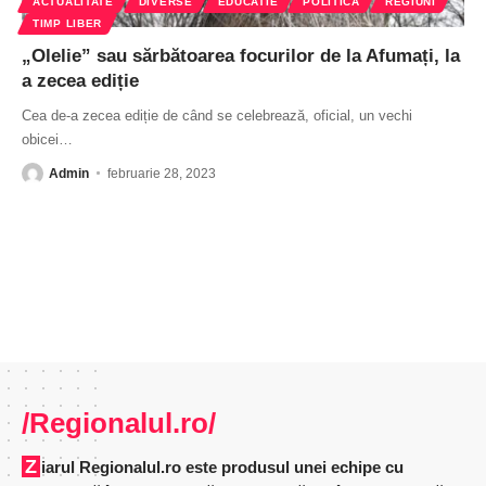
ACTUALITATE
DIVERSE
EDUCATIE
POLITICĂ
REGIUNI
TIMP LIBER
„Olelie” sau sărbătoarea focurilor de la Afumați, la
a zecea ediție
Cea de-a zecea ediție de când se celebrează, oficial, un vechi
obicei
…
Admin
februarie 28, 2023
/Regionalul.ro/
Ziarul Regionalul.ro este produsul unei echipe cu