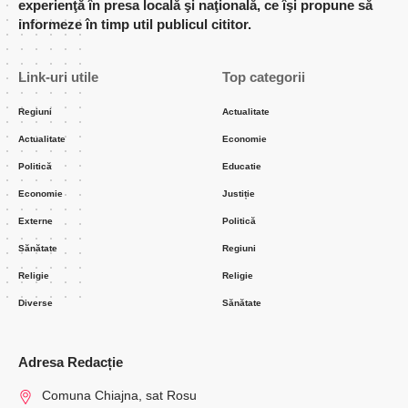
experienţă în presa locală şi naţională, ce îşi propune să
informeze în timp util publicul cititor.
Link-uri utile
Top categorii
Regiuni
Actualitate
Actualitate
Economie
Politică
Educatie
Economie
Justiție
Externe
Politică
Sănătate
Regiuni
Religie
Religie
Diverse
Sănătate
Adresa Redacție
Comuna Chiajna, sat Rosu