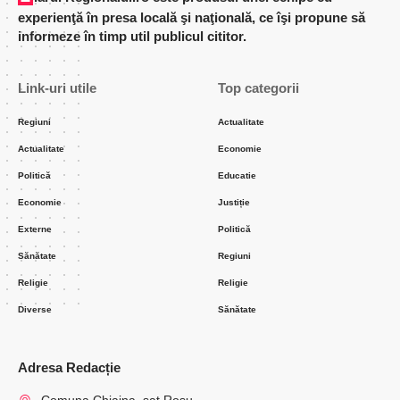
experienţă în presa locală şi naţională, ce îşi propune să
informeze în timp util publicul cititor.
Link-uri utile
Top categorii
Regiuni
Actualitate
Actualitate
Economie
Politică
Educatie
Economie
Justiție
Externe
Politică
Sănătate
Regiuni
Religie
Religie
Diverse
Sănătate
Adresa Redacție