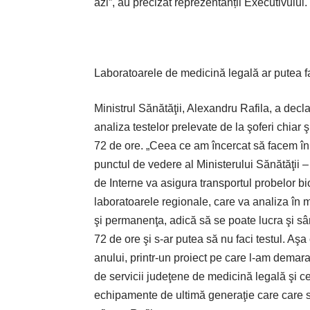
azi”, au precizat reprezentanții Executivului.
Laboratoarele de medicină legală ar putea f
Ministrul Sănătăţii, Alexandru Rafila, a decl
analiza testelor prelevate de la şoferi chiar 
72 de ore. „Ceea ce am încercat să facem în
punctul de vedere al Ministerului Sănătăţii –
de Interne va asigura transportul probelor bi
laboratoarele regionale, care va analiza în
şi permanenţa, adică să se poate lucra şi sâm
72 de ore şi s-ar putea să nu faci testul. Aş
anului, printr-un proiect pe care l-am demara
de servicii judeţene de medicină legală şi c
echipamente de ultimă generaţie care care să