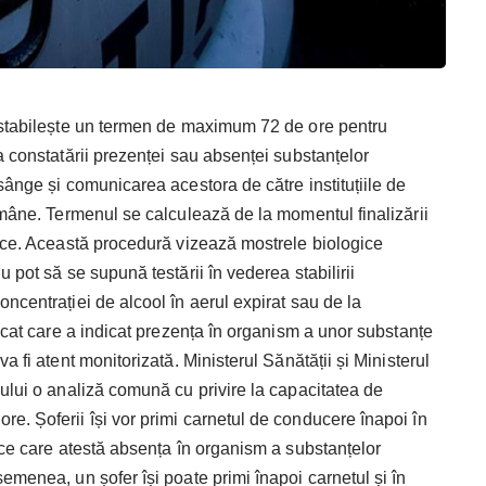
e stabilește un termen de maximum 72 de ore pentru
a constatării prezenței sau absenței substanțelor
sânge și comunicarea acestora de către instituțiile de
omâne. Termenul se calculează de la momentul finalizării
gice. Această procedură vizează mostrele biologice
 pot să se supună testării în vederea stabilirii
ncentrației de alcool în aerul expirat sau de la
ficat care a indicat prezența în organism a unor substanțe
a fi atent monitorizată. Ministerul Sănătății și Ministerul
ului o analiză comună cu privire la capacitatea de
e. Șoferii își vor primi carnetul de conducere înapoi în
ice care atestă absența în organism a substanțelor
emenea, un șofer își poate primi înapoi carnetul și în