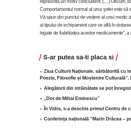
reprezintă un motiv concludent. (…) Oricum, da
Comportamentul normal al unui şofer este să se 
Vă spun din punctul de vedere al unui medic d
al tipului de echipament care se află în dotarea
legate de fiabilitatea acestor medicamente”, a s
S-ar putea sa-ti placa si
Ziua Culturii Naționale, sărbătorită cu 
Poezie, Filosofie și Moștenire Culturală”
Alegătorii din străinătate se pot înregis
„Dor de Mihai Eminescu”
În Vidra, s-a deschis primul Centru de c
Conferința națională ”Marin Drăcea – pr