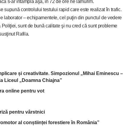
că s-ar întâmpla aşa, în 72 de ore ne lămurim.
supună controlului testului rapid care este realizat în trafic.
e laborator – echipamentele, cel puţin din punctul de vedere
 Poliţiei, sunt de bună calitate şi nu cred că sunt probleme
usţinut Rafila.
implicare și creativitate. Simpozionul „Mihai Eminescu –
, la Liceul „Doamna Chiajna”
tra online pentru vot
riză pentru vârstnici
omotor al conștiinței forestiere în România”