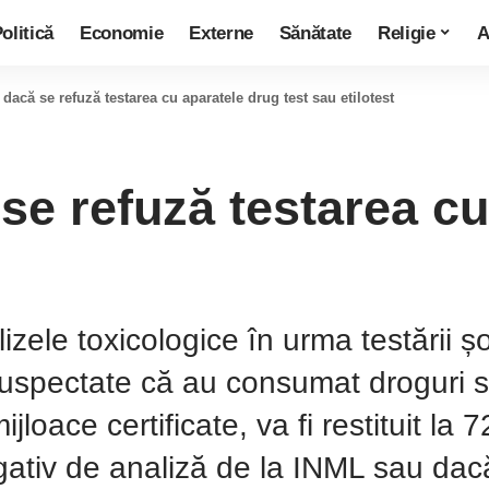
olitică
Economie
Externe
Sănătate
Religie
A
dacă se refuză testarea cu aparatele drug test sau etilotest
se refuză testarea cu
le toxicologice în urma testării șof
spectate că au consumat droguri sau
ijloace certificate, va fi restituit la
egativ de analiză de la INML sau dacă