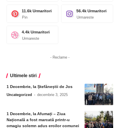
11.6k
Urmaritori
56.4k
Urmaritori
Pin
Urmareste
4.4k
Urmaritori
Urmareste
- Reclame -
Ultimele stiri
1 Decembrie, la Ștefăneștii de Jos
Uncategorized
decembrie 3, 2025
1 Decembrie, la Afumați – Ziua
Națională a fost marcată printr-u
omagiu solemn adus eroilor comunei