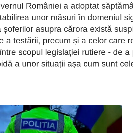
uvernul României a adoptat săptămân
bilirea unor măsuri în domeniul sigu
ația șoferilor asupra cărora există su
a testării, precum și a celor care r
ntre scopul legislației rutiere - de a 
pidă a unor situații așa cum sunt ce