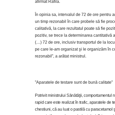
afirmat Rafila.
În opinia sa, intervalul de 72 de ore pentru 
un timp rezonabil în care probele să fie pro
calitativă, la care rezultatul poate să fie po
pozitiv, se trece la determinarea cantitativă
(…) 72 de ore, inclusiv transportul de la loc
pe care le-am organizat şi le organizăm în 
rezonabil”, a arătat ministrul.
”Aparatele de testare sunt de bu
nă calitate”
Potrivit ministrului Sănătăţii, comportamentul 
rapid care este realizat în trafic, aparatele de t
chestiuni, că au luat o pastilă cu paracetamol ş