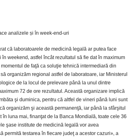
ace analizele și în week-end-uri
arat că laboratoarele de medicină legală ar putea face
şi în weekend, astfel încât rezultatul să fie dat în maximum
 momentul de faţă ca soluţie tehnică intermediară din
 să organizăm regional astfel de laboratoare, iar Ministerul
ologice de la locul de prelevare până la unul dintre
 maximum 72 de ore rezultatul. Această organizare implică
băta şi duminica, pentru că altfel de vineri până luni sunt
a că organizăm şi această permanenţă, iar până la sfârşitul
t în luna mai, finanţat de la Banca Mondială, toate cele 36
ele şase institute de medicină legală vor avea
 permită testarea în fiecare judeţ a acestor cazuri», a