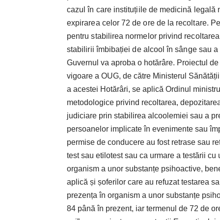
cazul în care instituțiile de medicină legală n
expirarea celor 72 de ore de la recoltare. Pe
pentru stabilirea normelor privind recoltarea
stabilirii îmbibației de alcool în sânge sau 
Guvernul va aproba o hotărâre. Proiectul de ho
vigoare a OUG, de către Ministerul Sănătății 
a acestei Hotărâri, se aplică Ordinul minist
metodologice privind recoltarea, depozitarea 
judiciare prin stabilirea alcoolemiei sau a p
persoanelor implicate în evenimente sau împre
permise de conducere au fost retrase sau reț
test sau etilotest sau ca urmare a testării cu 
organism a unor substanțe psihoactive, bene
aplică și șoferilor care au refuzat testarea sau
prezența în organism a unor substanțe psiho
84 până în prezent, iar termenul de 72 de ore