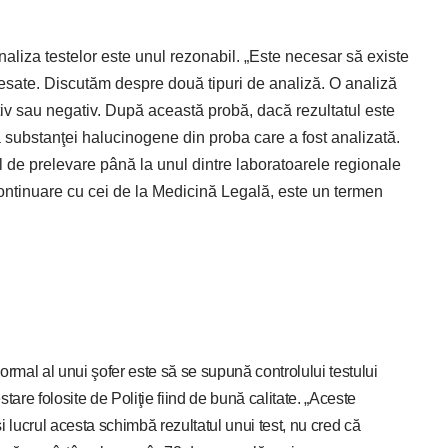
analiza testelor este unul rezonabil. „Este necesar să existe
cesate. Discutăm despre două tipuri de analiză. O analiză
zitiv sau negativ. După această probă, dacă rezultatul este
 a substanţei halucinogene din proba care a fost analizată.
ul de prelevare până la unul dintre laboratoarele regionale
continuare cu cei de la Medicină Legală, este un termen
normal al unui şofer este să se supună controlului testului
estare folosite de Poliţie fiind de bună calitate. „Aceste
i lucrul acesta schimbă rezultatul unui test, nu cred că