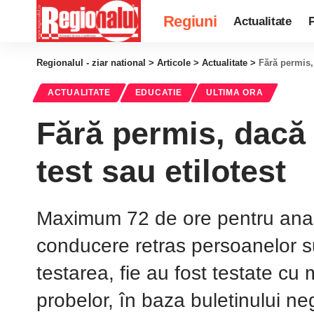
Regiuni
Actualitate
P
Regionalul - ziar national
>
Articole
>
Actualitate
>
Fără permis, 
ACTUALITATE
EDUCATIE
ULTIMA ORA
Fără permis, dacă 
test sau etilotest
Maximum 72 de ore pentru analize
conducere retras persoanelor su
testarea, fie au fost testate cu m
probelor, în baza buletinului n