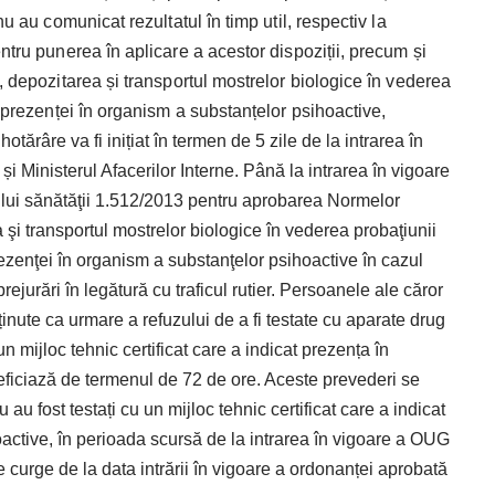
u au comunicat rezultatul în timp util, res­pectiv la
ntru punerea în aplicare a acestor dispoziții, precum și
, depozitarea și transportul mostrelor biologice în vederea
a prezenței în organism a substanțelor psih
oactive,
tărâre va fi inițiat în termen de 5 zile de la intrarea în
și Ministerul Afacerilor Interne. Până la intrarea în vigoare
rului sănătăţii 1.512/2013 pentru aprobarea Normelor
şi transportul mostrelor biologice în vederea probaţiunii
rezenţei în organism a substanţelor psihoactive în cazul
jurări în legătură cu traficul rutier. Persoanele ale căror
inute ca urmare a refuzului de a fi testate cu aparate drug
un mijloc tehnic certificat care a indicat prezența în
ficiază de termenul de 72 de ore. Aceste prevederi se
 au fost testați cu un mijloc tehnic certificat care a indicat
active, în perioada scursă de la intrarea în vigoare a OUG
 curge de la data intrării în vigoare a ordonanței aprobată