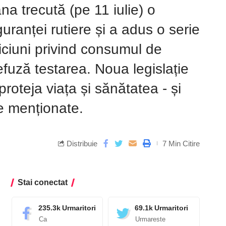
a trecută (pe 11 iulie) o
ranței rutiere și a adus o serie
spiciuni privind consumul de
efuză testarea. Noua legislație
proteja viața și sănătatea - și
le menționate.
Distribuie
7 Min Citire
Stai conectat
235.3k
Urmaritori
69.1k
Urmaritori
Ca
Urmareste