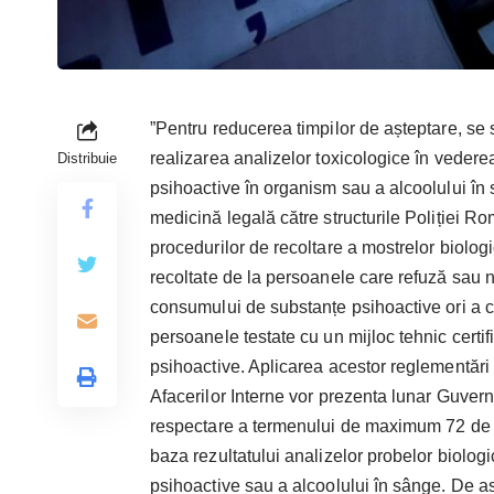
”Pentru reducerea timpilor de așteptare, s
realizarea analizelor toxicologice în vedere
Distribuie
psihoactive în organism sau a alcoolului în 
medicină legală către structurile Poliției R
procedurilor de recoltare a mostrelor biolo
recoltate de la persoanele care refuză sau nu
consumului de substanțe psihoactive ori a co
persoanele testate cu un mijloc tehnic certi
psihoactive. Aplicarea acestor reglementări v
Afacerilor Interne vor prezenta lunar Guvern
respectare a termenului de maximum 72 de or
baza rezultatului analizelor probelor biolog
psihoactive sau a alcoolului în sânge. De as