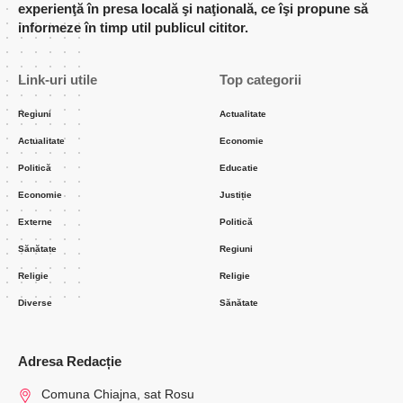
experienţă în presa locală şi naţională, ce îşi propune să
informeze în timp util publicul cititor.
Link-uri utile
Top categorii
Regiuni
Actualitate
Actualitate
Economie
Politică
Educatie
Economie
Justiție
Externe
Politică
Sănătate
Regiuni
Religie
Religie
Diverse
Sănătate
Adresa Redacție
Comuna Chiajna, sat Rosu