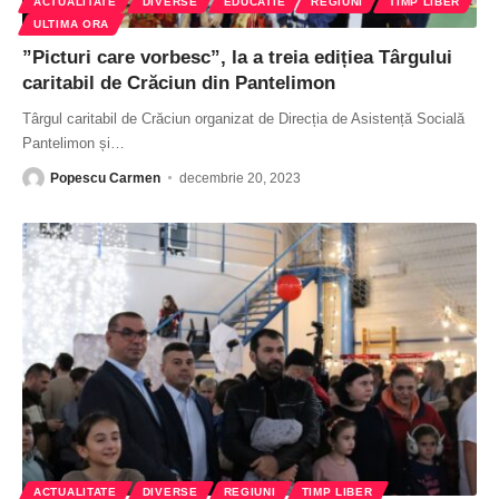
ACTUALITATE
DIVERSE
EDUCATIE
REGIUNI
TIMP LIBER
ULTIMA ORA
”Picturi care vorbesc”, la a treia edițiea Târgului
caritabil de Crăciun din Pantelimon
Târgul caritabil de Crăciun organizat de Direcția de Asistență Socială
Pantelimon și
…
Popescu Carmen
decembrie 20, 2023
ACTUALITATE
DIVERSE
REGIUNI
TIMP LIBER