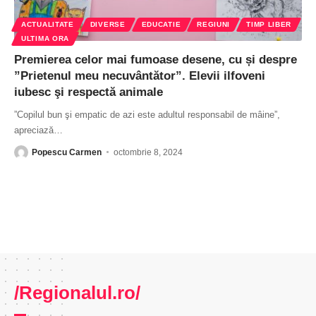
ACTUALITATE
DIVERSE
EDUCATIE
REGIUNI
TIMP LIBER
ULTIMA ORA
Premierea celor mai fumoase desene, cu și despre
”Prietenul meu necuvântător”. Elevii ilfoveni
iubesc şi respectă animale
”Copilul bun şi empatic de azi este adultul responsabil de mâine”,
apreciază
…
Popescu Carmen
octombrie 8, 2024
/Regionalul.ro/