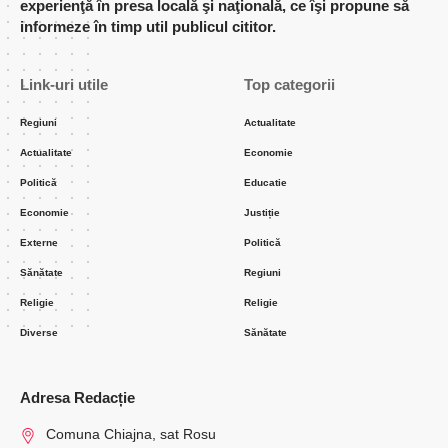
experienţă în presa locală şi naţională, ce îşi propune să
informeze în timp util publicul cititor.
Link-uri utile
Top categorii
Regiuni
Actualitate
Actualitate
Economie
Politică
Educatie
Economie
Justiție
Externe
Politică
Sănătate
Regiuni
Religie
Religie
Diverse
Sănătate
Adresa Redacție
Comuna Chiajna, sat Rosu