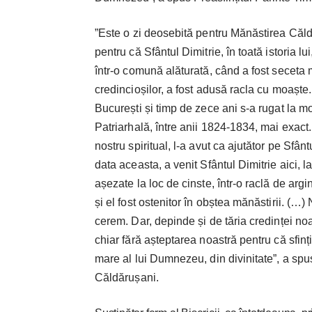
”Este o zi deosebită pentru Mănăstirea Căld
pentru că Sfântul Dimitrie, în toată istoria l
într-o comună alăturată, când a fost seceta 
credincioșilor, a fost adusă racla cu moaște.
București și timp de zece ani s-a rugat la m
Patriarhală, între anii 1824-1834, mai exact.
nostru spiritual, l-a avut ca ajutător pe Sfâ
data aceasta, a venit Sfântul Dimitrie aici, 
așezate la loc de cinste, într-o raclă de argi
și el fost ostenitor în obștea mănăstirii. (…)
cerem. Dar, depinde și de tăria credinței noa
chiar fără așteptarea noastră pentru că sfinț
mare al lui Dumnezeu, din divinitate”, a spus
Căldărușani.