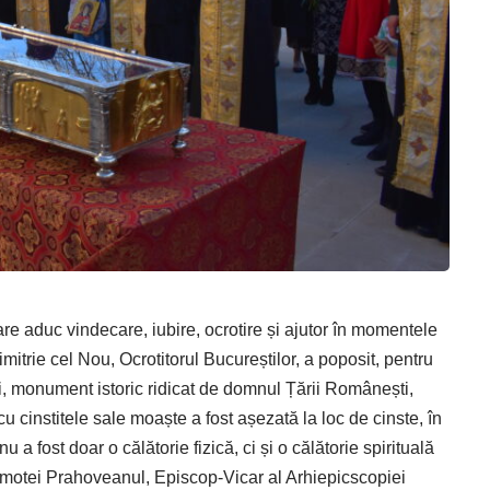
re aduc vindecare, iubire, ocrotire și ajutor în momentele
imitrie cel Nou, Ocrotitorul Bucureștilor, a poposit, pentru
i, monument istoric ridicat de domnul Țării Românești,
u cinstitele sale moaște a fost așezată la loc de cinste, în
nu a fost doar o călătorie fizică, ci și o călătorie spirituală
 Timotei Prahoveanul, Episcop-Vicar al Arhiepicscopiei