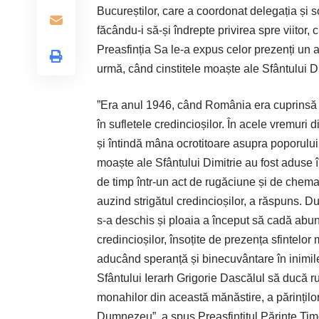
Bucureștilor, care a coordonat delegația și sob
făcându-i să-și îndrepte privirea spre viitor, 
Preasfinția Sa le-a expus celor prezenți un a
urmă, când cinstitele moaște ale Sfântului D
”Era anul 1946, când România era cuprinsă d
în sufletele credincioșilor. În acele vremuri d
și întindă mâna ocrotitoare asupra poporului 
moaște ale Sfântului Dimitrie au fost aduse î
de timp într-un act de rugăciune și de chem
auzind strigătul credincioșilor, a răspuns. D
s-a deschis și ploaia a început să cadă abu
credincioșilor, însoțite de prezența sfintelor
aducând speranță și binecuvântare în inimile
Sfântului Ierarh Grigorie Dascălul să ducă rug
monahilor din această mănăstire, a părinților d
Dumnezeu”, a spus Preasfințitul Părinte Ti