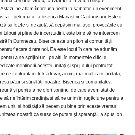
primarul comunei Gruiu, Ion Samoilă, a vorbit despre
”Astăzi, ne aflăm împreună pentru a sărbători un eveniment
tră – pelerinajul la biserica Mănăstirii Căldărușani. Este o
lează sufletele și ne ajută să depășim mai ușor provocările cu
tulburi și pline de incertitudini, este bine să ne întoarcem
oastră în Dumnezeu. Biserica este un pilon al comunității
pentru fiecare dintre noi. Ea este locul în care ne adunăm
pentru a ne sprijini unii pe alții în momentele dificile.
icate menținerii acestei unități și sprijinului pentru toți
care ne confruntăm. Într-adevăr, acum, mai mult ca niciodată,
esa păcii și sănătății noas
tre, Biserica și comunitatea
eună și pentru a ne oferi sprijinul de care avem atât de
uie să ne întărim credința și să ne unim în rugăciune pentru a
m uniți și hotărâți să trecem cu bine prin aceste vremuri
unitatea noastră ca surse de putere și speranță”, a spus Ion