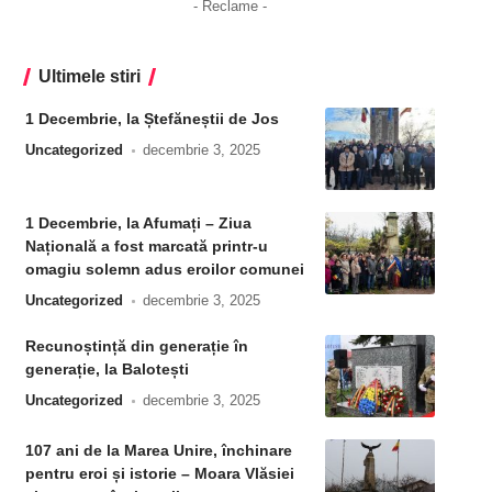
- Reclame -
Ultimele stiri
1 Decembrie, la Ștefăneștii de Jos
Uncategorized
decembrie 3, 2025
1 Decembrie, la Afumați – Ziua
Națională a fost marcată printr-u
omagiu solemn adus eroilor comunei
Uncategorized
decembrie 3, 2025
Recunoștință din generație în
generație, la Balotești
Uncategorized
decembrie 3, 2025
107 ani de la Marea Unire, închinare
pentru eroi și istorie – Moara Vlăsiei