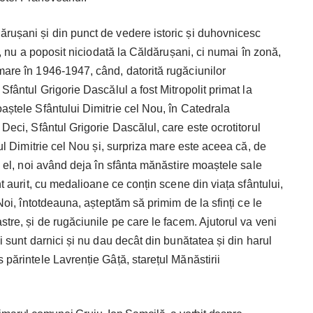
ărușani și din punct de vedere istoric și duhovnicesc
ui, nu a poposit niciodată la Căldărușani, ci numai în zonă,
mare în 1946-1947, când, datorită rugăciunilor
 Sfântul Grigorie Dascălul a fost Mitropolit primat la
oaștele Sfântului Dimitrie cel Nou, în Catedrala
 Deci, Sfântul Grigorie Dascălul, care este ocrotitorul
ntul Dimitrie cel Nou și, surpriza mare este aceea că, de
la el, noi având deja în sfânta mănăstire moaștele sale
nt aurit, cu medalioane ce conțin scene din viața sfântului,
 Noi, întotdeauna, așteptăm să primim de la sfinți ce le
stre, și de rugăciunile pe care le facem. Ajutorul va veni
ii sunt darnici și nu dau decât din bunătatea și din harul
 părintele Lavrenție Gâță, starețul Mănăstirii