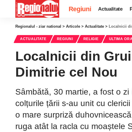
Regiuni
Actualitate
P
Regionalul - ziar national
>
Articole
>
Actualitate
>
Localnicii d
ACTUALITATE
REGIUNI
RELIGIE
ULTIMA OR
Localnicii din Gru
Dimitrie cel Nou
Sâmbătă, 30 martie, a fost o zi 
colțurile țării s-au unit cu cler
o mare surpriză duhovnicească. 
ruga atât la racla cu moaștele S