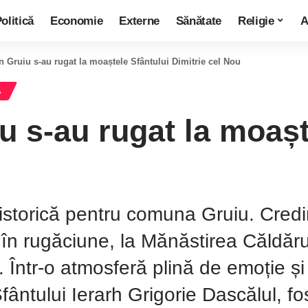
olitică
Economie
Externe
Sănătate
Religie
A
in Gruiu s-au rugat la moaștele Sfântului Dimitrie cel Nou
A
iu s-au rugat la moașt
istorică pentru comuna Gruiu. Credinc
icii în rugăciune, la Mănăstirea Căldă
Într-o atmosferă plină de emoție și 
fântului Ierarh Grigorie Dascălul, fos