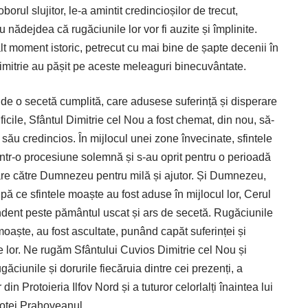
orul slujitor, le-a amintit credincioșilor de trecut,
cu nădejdea că rugăciunile lor vor fi auzite și împlinite.
lt moment istoric, petrecut cu mai bine de șapte decenii în
imitrie au pășit pe aceste meleaguri binecuvântate.
e o secetă cumplită, care adusese suferință și disperare
ificile, Sfântul Dimitrie cel Nou a fost chemat, din nou, să-
său credincios. În mijlocul unei zone învecinate, sfintele
ntr-o procesiune solemnă și ­s-au oprit pentru o perioadă
are către Dumnezeu pentru milă și ajutor. Și Dumnezeu,
upă ce sfintele moaște au fost aduse în mijlocul lor, Cerul
ndent peste pământul uscat și ars de secetă. Rugăciunile
 moaște, au fost ascultate, punând capăt suferinței și
 lor. Ne rugăm Sfântului Cuvios Dimitrie cel Nou și
ăciunile și dorurile fiecăruia dintre cei prezenți, a
in Protoieria Ilfov Nord și a tuturor celorlalți înaintea lui
motei Prahoveanul.