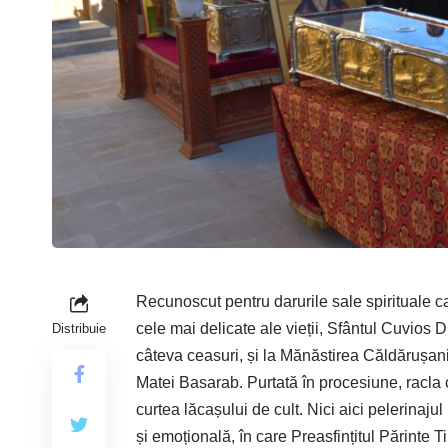
Recunoscut pentru darurile sale spirituale ca
cele mai delicate ale vieții, Sfântul Cuvios D
Distribuie
câteva ceasuri, și la Mănăstirea Căldărușan
Matei Basarab. Purtată în procesiune, racla c
curtea lăcașului de cult. Nici aici pelerinajul 
și emoțională, în care Preasfințitul Părinte