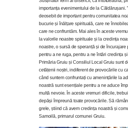
Susținător ferm al Bisericii, ca întotdeauna, 
importanța evenimentului de la Căldărușani. 
deosebit de important pentru comunitatea noas
bucurie și înălțare spirituală, care ne înnobi
care ne confruntăm. Mai ales în aceste vremuri 
la valorile noastre spirituale și la credința n
noastre, o sursă de speranță și de încurajare 
pentru a ne ruga, pentru a ne întări credința și 
Primăria Gruiu și Consiliul Local Gruiu sunt ded
cetățenii noștri, indiferent de provocările cu 
când suntem confruntați cu amenințările la adr
noastră sunt esențiale pentru a ne aduce împr
multă nevoie. În aceste vremuri dificile, treb
depăși împreună toate provocările. Să rămâne
grele, știind că avem credința noastră și com
Samoilă, primarul comunei Gruiu.