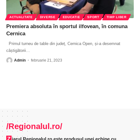
ACTUALITATE
DIVERSE
EDUCATIE
SPORT
TIMP LIBER
Premiera absoluta în sportul ilfovean, în comuna
Cernica
Primul turneu de table din județ, Cernica Open, și-a desemnat
câștigătorii
…
Admin
februarie 21, 2023
/Regionalul.ro/
Ziarul Regionalul.ro este produsul unei echipe cu