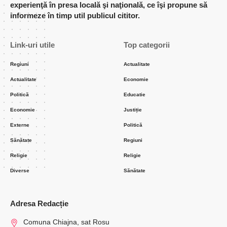
experienţă în presa locală şi naţională, ce îşi propune să
informeze în timp util publicul cititor.
Link-uri utile
Top categorii
Regiuni
Actualitate
Actualitate
Economie
Politică
Educatie
Economie
Justiție
Externe
Politică
Sănătate
Regiuni
Religie
Religie
Diverse
Sănătate
Adresa Redacție
Comuna Chiajna, sat Rosu