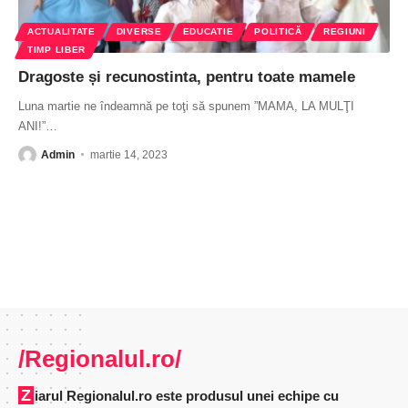
ACTUALITATE
DIVERSE
EDUCATIE
POLITICĂ
REGIUNI
TIMP LIBER
Dragoste și recunostinta, pentru toate mamele
Luna martie ne îndeamnă pe toţi să spunem ”MAMA, LA MULŢI
ANI!”
…
Admin
martie 14, 2023
/Regionalul.ro/
Ziarul Regionalul.ro este produsul unei echipe cu