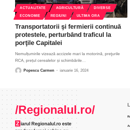
ACTUALITATE
AGRICULTURĂ
DIVERSE
ECONOMIE
REGIUNI
ULTIMA ORA
Transportatorii şi fermierii continuă
protestele, perturbând traficul la
porţile Capitalei
Nemulțumirile vizează accizele mari la motorină, preţurile
RCA, prețul cerealelor și schimbările
…
Popescu Carmen
ianuarie 16, 2024
L
/Regionalul.ro/
R
Z
iarul Regionalul.ro este
A