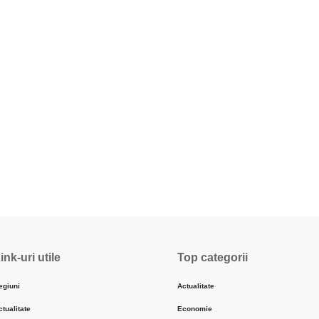
ink-uri utile
Top categorii
egiuni
Actualitate
ctualitate
Economie