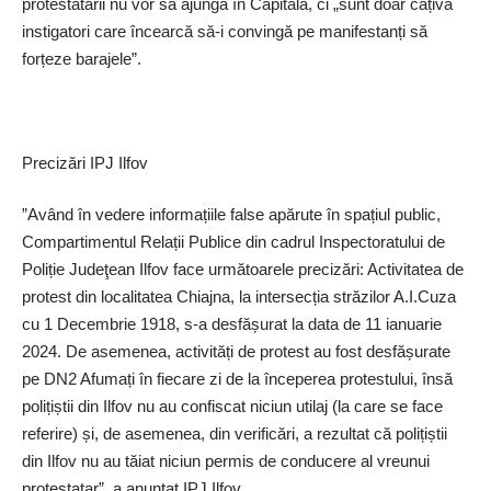
protestatarii nu vor să ajungă în Capitală, ci „sunt doar câțiva
instigatori care încearcă să-i convingă pe manifestanți să
forțeze barajele”.
Precizări IPJ Ilfov
”Având în vedere informațiile false apărute în spațiul public,
Compartimentul Relații Publice din cadrul Inspectoratului de
Poliție Judeţean Ilfov face următoarele precizări: Activitatea de
protest din localitatea Chiajna, la intersecția străzilor A.I.Cuza
cu 1 Decembrie 1918, s-a desfășurat la data de 11 ianuarie
2024. De asemenea, activități de protest au fost desfășurate
pe DN2 Afumați în fiecare zi de la începerea protestului, însă
polițiștii din Ilfov nu au confiscat niciun utilaj (la care se face
referire) și, de asemenea, din verificări, a rezultat că polițiștii
din Ilfov nu au tăiat niciun permis de conducere al vreunui
protestatar”, a anunțat IPJ Ilfov.