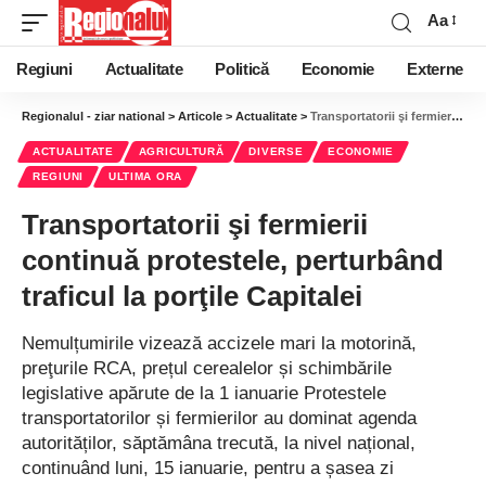
Aa
Regiuni
Actualitate
Politică
Economie
Externe
Regionalul - ziar national
>
Articole
>
Actualitate
>
Transportatorii şi fermierii continuă protestele, perturbând traficul la porţile Capitalei
ACTUALITATE
AGRICULTURĂ
DIVERSE
ECONOMIE
REGIUNI
ULTIMA ORA
Transportatorii şi fermierii
continuă protestele, perturbând
traficul la porţile Capitalei
Nemulțumirile vizează accizele mari la motorină,
preţurile RCA, prețul cerealelor și schimbările
legislative apărute de la 1 ianuarie Protestele
transportatorilor și fermierilor au dominat agenda
autorităților, săptămâna trecută, la nivel național,
continuând luni, 15 ianuarie, pentru a șasea zi