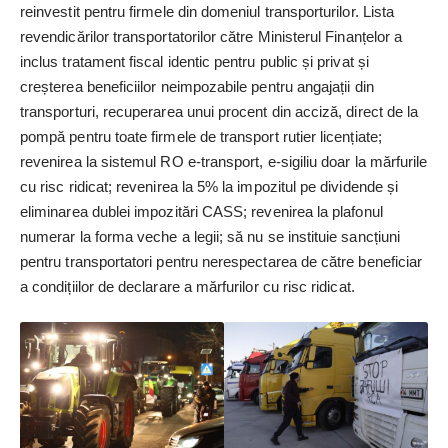
reinvestit pentru firmele din domeniul transporturilor. Lista
revendicărilor transportatorilor către Ministerul Finanțelor a
inclus tratament fiscal identic pentru public și privat și
creșterea beneficiilor neimpozabile pentru angajații din
transporturi, recuperarea unui procent din acciză, direct de la
pompă pentru toate firmele de transport rutier licențiate;
revenirea la sistemul RO e-transport, e-sigiliu doar la mărfurile
cu risc ridicat; revenirea la 5% la impozitul pe dividende și
eliminarea dublei impozitări CASS; revenirea la plafonul
numerar la forma veche a legii; să nu se instituie sancțiuni
pentru transportatori pentru nerespectarea de către beneficiar
a condițiilor de declarare a mărfurilor cu risc ridicat.