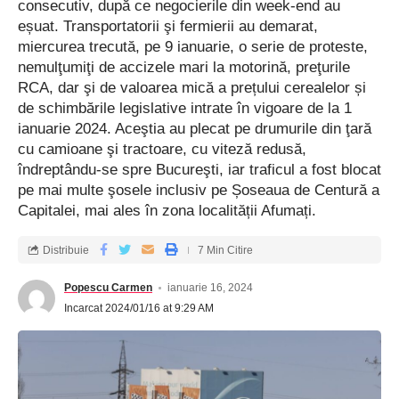
consecutiv, după ce negocierile din week-end au
eșuat. Transportatorii şi fermierii au demarat,
miercurea trecută, pe 9 ianuarie, o serie de proteste,
nemulţumiţi de accizele mari la motorină, preţurile
RCA, dar şi de valoarea mică a prețului cerealelor și
de schimbările legislative intrate în vigoare de la 1
ianuarie 2024. Aceştia au plecat pe drumurile din ţară
cu camioane şi tractoare, cu viteză redusă,
îndreptându-se spre Bucureşti, iar traficul a fost blocat
pe mai multe şosele inclusiv pe Șoseaua de Centură a
Capitalei, mai ales în zona localității Afumați.
Distribuie
7 Min Citire
Popescu Carmen
ianuarie 16, 2024
Incarcat 2024/01/16 at 9:29 AM