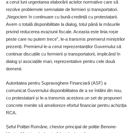
a cerut luni urgentarea elaborării actelor normative care să
rezolve problemele semnalate de fermieri și transportatori.
„Negociem în continuare cu bună-credință cu protestatarii.
Avem o totală disponibilitate la dialog, totul până la măsurile
privind reducerea evaziunii fiscale. Aceasta este linia roșie
peste care nu putem trece”, le-a transmis premierul miniștrilor
prezenți. Premierul le-a cerut reprezentanților Guvernului să
continue discuțiile cu fermierii și transportatorii, implicând în
dialog și asociațiile mari, reprezentative pentru cele două
domenii.
Autoritatea pentru Supraveghere Financiară (ASF) a
comunicat Guvernului disponibilitatea de a se întâlni din nou,
cu protestatarii și le-a transmis acestora un set de propuneri
concrete menite să amelioreze efortul financiar pentru achiziția
RCA.
Șeful Poliției Române, chestor principal de poliție ­Benone-