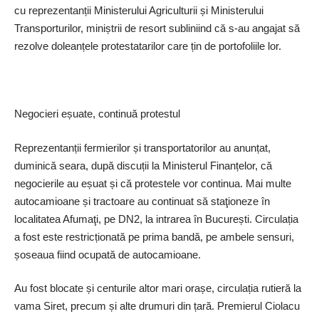
cu reprezentanții Ministerului Agriculturii și Ministerului
Transporturilor, miniștrii de resort subliniind că s-au angajat să
rezolve doleanțele protestatarilor care țin de portofoliile lor.
Negocieri eșuate, continuă protestul
Reprezentanții fermierilor și transportatorilor au anunțat,
duminică seara, după discuții la Ministerul Finanțelor, că
negocierile au eșuat și că protestele vor continua. Mai multe
autocamioane și tractoare au continuat să staţioneze în
localitatea Afumaţi, pe DN2, la intrarea în București. Circulația
a fost este restricționată pe prima bandă, pe ambele sensuri,
șoseaua fiind ocupată de autocamioane.
Au fost blocate și centurile altor mari orașe, circulația rutieră la
vama Siret, precum și alte drumuri din țară. Premierul Ciolacu