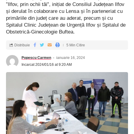
”Ilfov, prin ochii tăi”, inițiat de Consiliul Județean Ilfov
activități educative Flat: 8 buc.; set cu 4 microfoane wireless: 2
și derulat în colaborare cu Lensa și în parteneriat cu
buc.
primăriile din județ care au aderat, precum și cu
Spitalul Clinic Județean de Urgență Ilfov și Spitalul de
Obstetrică-Ginecologie Buftea.
Grija pentru accesul copiilor la educație de calitate
Distribuie
5 Min Citire
”Aceste echipamente reprezintă doar o parte din seria de
Popescu Carmen
ianuarie 16, 2024
materiale care vor fi achiziționate și livrate pentru dotarea
Incarcat 2024/01/16 at 9:20 AM
tuturor școlilor din comuna Afumați, urmând a fi livrate și alte
produse constând în mobilier școlar și materiale didactice”, ne-
a precizat primarul Gabriel Dumănică.
Valoarea totală a contractului de finanțare este de 832.013,09
lei, din care valoarea eligibilă din PNRR este în cuantum
699.170,66 lei, iar valoarea TVA eligibilă aferentă este de
132.842,43 lei, valoarea sumelor neeligibile fiind 0 lei.