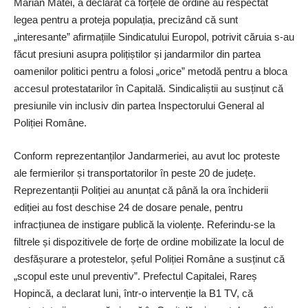
Marian Matei, a declarat că forțele de ordine au respectat
legea pentru a proteja populația, precizând că sunt
„interesante” afirmațiile Sindicatului Europol, potrivit căruia s-au
făcut presiuni asupra polițiștilor și jandarmilor din partea
oamenilor politici pentru a folosi „orice” metodă pentru a bloca
accesul protestatarilor în Capitală. Sindicaliștii au susținut că
presiunile vin inclusiv din partea Inspectorului General al
Poliției Române.
Conform reprezen­tanților Jandarmeriei, au avut loc proteste
ale fermierilor și transportatorilor în peste 20 de județe.
Reprezentanții Poliției au anunțat că până la ora închiderii
ediției au fost deschise 24 de dosare penale, pentru
infracțiunea de instigare publică la violențe. Referindu-se la
filtrele și dispozitivele de forțe de ordine mobilizate la locul de
desfășurare a protestelor, șeful Poliției Române a susținut că
„scopul este unul preventiv”. Prefectul Capitalei, Rareș
Hopincă, a declarat luni, într-o intervenție la B1 TV, că