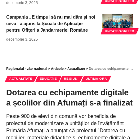
UNCATEGORIZED
decembrie 3, 2025
Campania „E timpul să nu mai dăm și noi
ceva” a ajuns la Școala de Aplicație
pentru Ofițeri a Jandarmeriei Române
UNCATEGORIZED
decembrie 3, 2025
Regionalul - ziar national
>
Articole
>
Actualitate
>
Dotarea cu echipamente digitale a școlilor din Afumați s-a finalizat
ACTUALITATE
EDUCATIE
REGIUNI
ULTIMA ORA
Dotarea cu echipamente digitale
a școlilor din Afumați s-a finalizat
Peste 900 de elevi din comună vor beneficia de
proiectul de modernizare a unităților de învățământ
Primăria Afumați a anunțat că proiectul ”Dotarea cu
mobilier, materiale didactice și echipamente digitale a