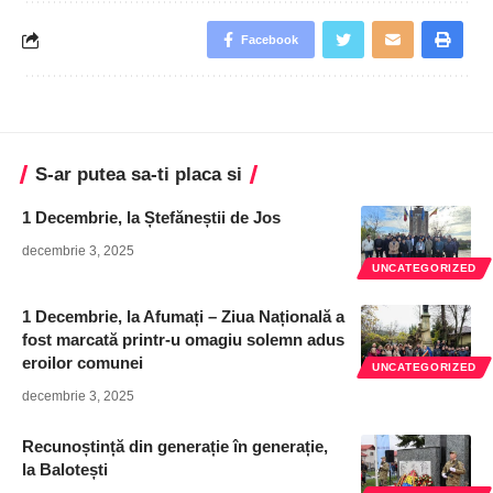
Facebook
S-ar putea sa-ti placa si
1 Decembrie, la Ștefăneștii de Jos
decembrie 3, 2025
UNCATEGORIZED
1 Decembrie, la Afumați – Ziua Națională a
fost marcată printr-u omagiu solemn adus
eroilor comunei
UNCATEGORIZED
decembrie 3, 2025
Recunoștință din generație în generație,
la Balotești