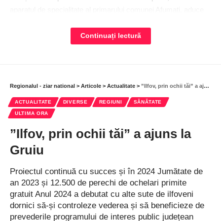
aparatul de specialitate al primarului comunei Afumați, aduce
astfel primele beneficii prin semnarea contractelor de finanțare
la mai multe proiecte cu fonduri europene.
Continuați lectură
Primarul Gabriel Dumănică a precizat că pentru asigurarea
unui proces educațional la standard ridicat, școlile din comuna
Afumați au primit în dotare numeroase echipamente, precum:
Regionalul - ziar national
>
Articole
>
Actualitate
>
”Ilfov, prin ochii tăi” a ajuns la Gruiu
tablă interactivă 189 cm + suport fix: 10 buc.; sistem All-In-
ACTUALITATE
DIVERSE
REGIUNI
SĂNĂTATE
One ASUS cu sistem operare inclus: 5 buc.; laptop Business
ULTIMA ORA
Asus Expert Book B5: 2 buc.; laptop DELL Vostro 5630: 10
”Ilfov, prin ochii tăi” a ajuns la
buc; sistem sunet Soundbar: 9 buc.; imprimantă
multifuncțională laser color Canon: 2 buc.; imprimantă
Gruiu
multifuncțională Laser HP color: 1 buc.; licențe Office LTSC
editare documente: 17 buc.; scanner documente portabil
Proiectul continuă cu succes și în 2024 Jumătate de
Epson Workforce – 1 buc; sistem de operare licență retail
an 2023 și 12.500 de perechi de ochelari primite
Microsoft Windows 11 PRO – 10 buc.; căști audio wireless
gratuit Anul 2024 a debutat cu alte sute de ilfoveni
dornici să-și controleze vederea și să beneficieze de
JBL: 12 buc.; boxă portabila Serioux 55W: 5 buc.; boxă
prevederile programului de interes public județean
portabilă Waterproof Sony: 1 buc.; masă luminoasă pentru