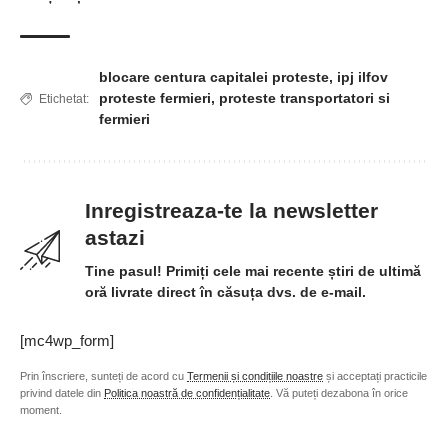
blocare centura capitalei proteste
,
ipj ilfov
proteste fermieri
,
proteste transportatori si
Etichetat:
fermieri
Inregistreaza-te la newsletter
astazi
Tine pasul! Primiți cele mai recente știri de ultimă
oră livrate direct în căsuța dvs. de e-mail.
[mc4wp_form]
Prin înscriere, sunteți de acord cu
Termenii și condițiile noastre
și acceptați practicile
privind datele din
Politica noastră de confidențialitate
. Vă puteți dezabona în orice
moment.