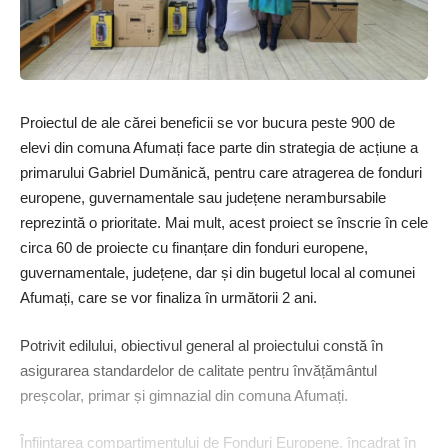
Proiectul de ale cărei beneficii se vor bucura peste 900 de
elevi din comuna Afumați face parte din strategia de acțiune a
primarului Gabriel Dumănică, pentru care atragerea de fonduri
europene, guvernamentale sau județene nerambursabile
reprezintă o prioritate. Mai mult, acest proiect se înscrie în cele
circa 60 de proiecte cu finanțare din fonduri europene,
guvernamentale, județene, dar și din bugetul local al comunei
Afumați, care se vor finaliza în următorii 2 ani.
Potrivit edilului, obiec­tivul general al proiectului constă în
asigurarea standardelor de calitate pentru învățământul
preșcolar, primar și gimnazial din comuna Afumați.
Înființarea compartimentului de Fonduri Europene, încadrat în