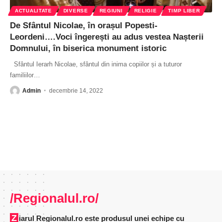
ACTUALITATE
DIVERSE
REGIUNI
RELIGIE
TIMP LIBER
De Sfântul Nicolae, în orașul Popesti-
Leordeni….Voci îngerești au adus vestea Nașterii
Domnului, în biserica monument istoric
Sfântul Ierarh Nicolae, sfântul din inima copiilor și a tuturor
familiilor
…
Admin
decembrie 14, 2022
/Regionalul.ro/
Ziarul Regionalul.ro este produsul unei echipe cu