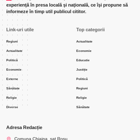
experienţă în presa locală şi naţională, ce îşi propune să
informeze în timp util publicul cititor.
Link-uri utile
Top categorii
Regiuni
Actualitate
Actualitate
Economie
Politică
Educatie
Economie
Justiție
Externe
Politică
Sănătate
Regiuni
Religie
Religie
Diverse
Sănătate
Adresa Redacție
Comuna Chiajna, sat Rosu