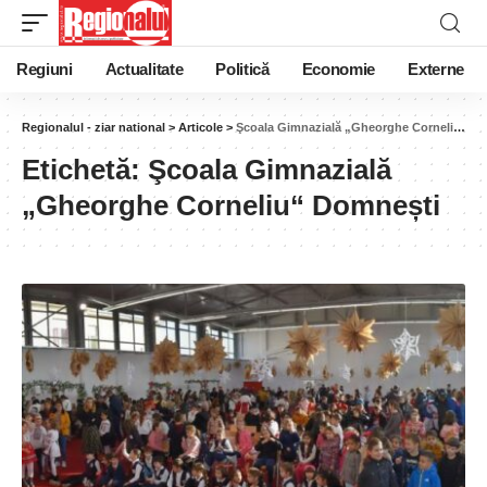
Regiuni
Actualitate
Politică
Economie
Externe
Regionalul - ziar national
>
Articole
>
Şcoala Gimnazială „Gheorghe Corneliu“ Domnești
Etichetă:
Şcoala Gimnazială
„Gheorghe Corneliu“ Domnești