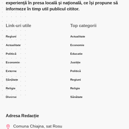
experienţă în presa locală şi naţională, ce îşi propune să
informeze în timp util publicul cititor.
Link-uri utile
Top categorii
Regiuni
Actualitate
Actualitate
Economie
Politică
Educatie
Economie
Justiție
Externe
Politică
Sănătate
Regiuni
Religie
Religie
Diverse
Sănătate
Adresa Redacție
Comuna Chiajna, sat Rosu