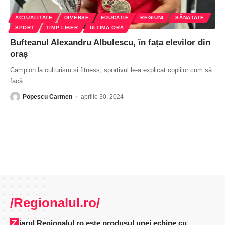
ACTUALITATE
DIVERSE
EDUCATIE
REGIUNI
SĂNĂTATE
SPORT
TIMP LIBER
ULTIMA ORA
Bufteanul Alexandru Albulescu, în fața elevilor din
oraș
Campion la culturism și fitness, sportivul le-a explicat copiilor cum să
facă
…
Popescu Carmen
aprilie 30, 2024
/Regionalul.ro/
Ziarul Regionalul.ro este produsul unei echipe cu