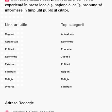
experienţă în presa locală şi naţională, ce îşi propune să
informeze în timp util publicul cititor.
Link-uri utile
Top categorii
Regiuni
Actualitate
Actualitate
Economie
Politică
Educatie
Economie
Justiție
Externe
Politică
Sănătate
Regiuni
Religie
Religie
Diverse
Sănătate
Adresa Redacție