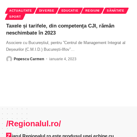
ACTUALITATE
DIVERSE
EDUCATIE
REGIUNI
SĂNĂTATE
SPORT
Taxele și tarifele, din competenţa CJI, rămân
neschimbate în 2023
Asociere cu Bucureștiul, pentru ”Centrul de Management Integrat al
Deșeurilor (C.M.I.D.) București-Ilfov”
…
Popescu Carmen
ianuarie 4, 2023
/Regionalul.ro/
Ziarul Regionalul.ro este produsul unei echipe cu