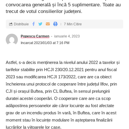
convocarea generală și încă 5 suplimentare. Toate au
trecut de votul consilierilor județeni.
Distribuie
7 Min Citire
Popescu Carmen
ianuarie 4, 2023
Incarcat 2023/01/03 at 7:16 PM
Astfel, s-a decis menținerea la nivelul anului 2022 a taxelor și
tarifelor stabilite prin HCJI 230/20.12.2021 pentru anul fiscal
2023 sau modificarea HCJI 173/2022, care are ca obiect
încheierea unui protocol de cooperare între județul Ilfov, prin
CJI și orașul Buftea, prin CL Buftea, în sensul prelungirii
duratei acestei cooperări. O cooperare care are ca scop
adăpostirea persoanelor ale căror locuințe au fost afectate
grav de un incendiu produs în vară, în Buftea, care în acest
moment stau în locuințe modulare în așteptarea finalizării
lucrărilor la viitoarele lor case.