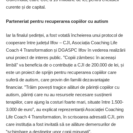
curente și de capital.
Parteneriat pentru recuperarea copiilor cu autism
Iar la finalul ședinței, a fost votată încheierea unui protocol de
cooperare între județul Ilfov – CJI, Asociația Coaching Life
Coach 4 Transformation și DGASPC Ilfov în vederea realizării
unui proiect de interes public. ”Copiii zâmbesc în aceeași
limbă” va beneficia de o contribuție a CJI de 200.000 de lei, și
este un proiect de sprijin pentru recuperarea copiiilor care
suferă de autism, care provin din familii dezavantajate
financiar. ”Trăim povești tragice alături de părinții copiilor cu
autism, părinți care nu au resursele necesare susținerii
terapiilor, care ajung la costuri foarte mari, situate între 1.500-
3.000 de euro”, au explicat reprezentanții Asociației Coaching
Life Coach 4 Transformation, în scrisoarea adresată CJI, prin
care instituția a fost invitată să se alăture demersurilor de
”schimbare a destinelor unor copii minunați”.