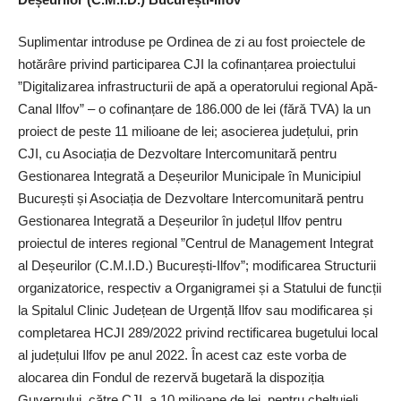
Suplimentar introduse pe Ordinea de zi au fost proiectele de
hotărâre privind participarea CJI la cofinanțarea proiectului
”Digitalizarea infrastructurii de apă a operatorului regional Apă-
Canal Ilfov” – o cofinanțare de 186.000 de lei (fără TVA) la un
proiect de peste 11 milioane de lei; asocierea județului, prin
CJI, cu Asociația de Dezvoltare Intercomunitară pentru
Gestionarea Integrată a Deșeurilor Municipale în Municipiul
București și Asociația de Dezvoltare Intercomunitară pentru
Gestionarea Integrată a Deșeurilor în județul Ilfov pentru
proiectul de interes regional ”Centrul de Management Integrat
al Deșeurilor (C.M.I.D.) București-Ilfov”; modificarea Structurii
organizatorice, respectiv a Organigramei și a Statului de funcții
la Spitalul Clinic Județean de Urgență Ilfov sau modificarea și
completarea HCJI 289/2022 privind rectificarea bugetului local
al județului Ilfov pe anul 2022. În acest caz este vorba de
alocarea din Fondul de rezervă bugetară la dispoziția
Guvernului, către CJI, a 10 milioane de lei, pentru cheltuieli