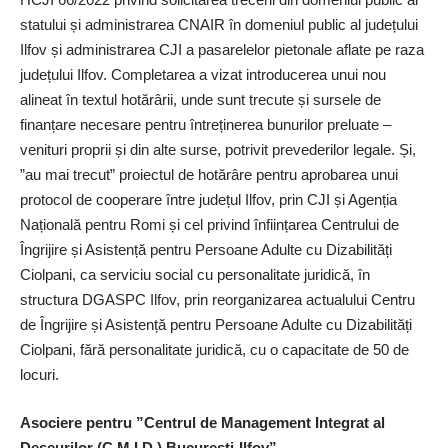
statului și administrarea CNAIR în domeniul public al județului
Ilfov și administrarea CJI a pasarelelor pietonale aflate pe raza
județului Ilfov. Completarea a vizat introducerea unui nou
alineat în textul hotărârii, unde sunt trecute și sursele de
finanțare necesare pentru întreținerea bunurilor preluate –
venituri proprii și din alte surse, potrivit prevederilor legale. Și,
”au mai trecut” proiectul de hotărâre pentru aprobarea unui
protocol de cooperare între județul Ilfov, prin CJI și Agenția
Națională pentru Romi și cel privind înființarea Centrului de
Îngrijire și Asistență pentru Persoane Adulte cu Dizabilități
Ciolpani, ca serviciu social cu personalitate juridică, în
structura DGASPC Ilfov, prin reorganizarea actualului Centru
de Îngrijire și Asistență pentru Persoane Adulte cu Dizabilități
Ciolpani, fără personalitate juridică, cu o capacitate de 50 de
locuri.
Asociere pentru ”Centrul de Management Integrat al
Deșeurilor (C.M.I.D.) București-Ilfov”