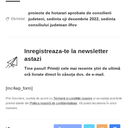
proiecte de hotarari aprobate de consilierii
judeteni
,
sedinta cji decembrie 2022
,
sedinta
Etichetat:
consiliului judetean ilfov
Inregistreaza-te la newsletter
astazi
Tine pasul! Primiți cele mai recente știri de ultimă
oră livrate direct în căsuța dvs. de e-mail.
[mc4wp_form]
Prin înscriere, sunteți de acord cu
Termenii și condițiile noastre
și acceptați practicile
privind datele din
Politica noastră de confidențialitate
. Vă puteți dezabona în orice
moment.