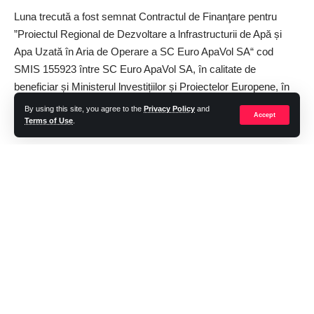
Luna trecută a fost semnat Contractul de Finanţare pentru
”Proiectul Regional de Dezvoltare a lnfrastructurii de Apă și
Apa Uzată în Aria de Operare a SC Euro ApaVol SA“ cod
SMIS 155923 între SC Euro ApaVol SA, în calitate de
beneficiar și Ministerul lnvestițiilor și Proiectelor Europene, în
calitate de autoritate de management pentru Programul
By using this site, you agree to the
Privacy Policy
and
Accept
Operaţional Dezvoltare Durabilă.
Terms of Use
.
Obiectivul proiectului vizează extinderea/modernizarea și
dezvoltarea infrastructurii de apă și apă uzată din judeţele llfov,
Giurgiu și lalomița, fiind incluse 24 de unităţi administrativ
teritoriale. Pentru județul Ilfov, proiectul include UAT-urile
Voluntari, Ștefăneștii de Jos, Dascălu, 1 Decembrie, Copăceni,
Dărăști-llfov și Berceni. Pentru judeţul lalomița, sunt incluse în
proiect UAT-urile Sinești, Movilița, Roșiori, Bărcănești,
Armăsești și Jilavele, iar pentru judeţul Giurgiu, au fost incluse
UAT-urile Buturugeni, Bulbucata, lepurești, Letca Nouă,
Toporu, Răsuceni, Stănești, Băneasa, Herăști, Florești-