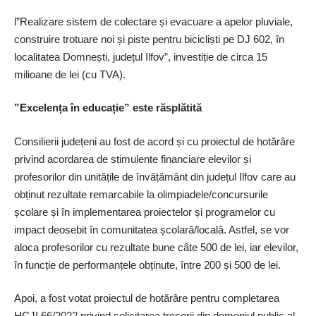
l”Realizare sistem de colectare și evacuare a apelor pluviale,
construire trotuare noi și piste pentru bicicliști pe DJ 602, în
localitatea Domnești, județul Ilfov”, investiție de circa 15
milioane de lei (cu TVA).
”Excelența în educație” este răsplătită
Consilierii județeni au fost de acord și cu proiectul de hotărâre
privind acordarea de stimulente financiare elevilor și
profesorilor din unitățile de învățământ din județul Ilfov care au
obținut rezultate remarcabile la olimpiadele/concursurile
școlare și în implementarea proiectelor și programelor cu
impact deosebit în comunitatea școlară/locală. Astfel, se vor
aloca profesorilor cu rezultate bune câte 500 de lei, iar elevilor,
în funcție de performanțele obținute, între 200 și 500 de lei.
Apoi, a fost votat proiectul de hotărâre pentru completarea
HCJI 66/2022 privind solicitarea trecerii din domeniul public al