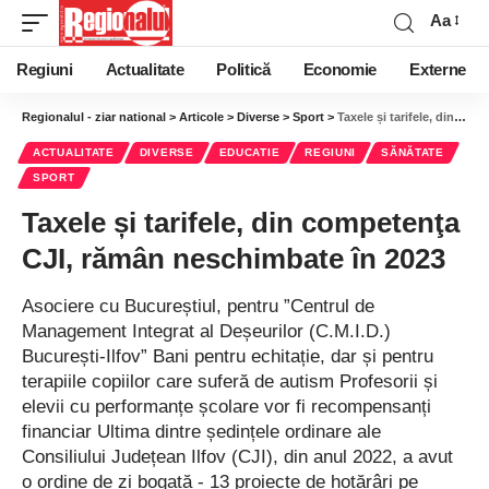
Aa
Regiuni
Actualitate
Politică
Economie
Externe
Regionalul - ziar national
>
Articole
>
Diverse
>
Sport
>
Taxele și tarifele, din competenţa CJI, rămân neschimbate în 2023
ACTUALITATE
DIVERSE
EDUCATIE
REGIUNI
SĂNĂTATE
SPORT
Taxele și tarifele, din competenţa
CJI, rămân neschimbate în 2023
Asociere cu Bucureștiul, pentru ”Centrul de
Management Integrat al Deșeurilor (C.M.I.D.)
București-Ilfov” Bani pentru echitație, dar și pentru
terapiile copiilor care suferă de autism Profesorii și
elevii cu performanțe școlare vor fi recompensanți
financiar Ultima dintre ședințele ordinare ale
Consiliului Județean Ilfov (CJI), din anul 2022, a avut
o ordine de zi bogată - 13 proiecte de hotărâri pe