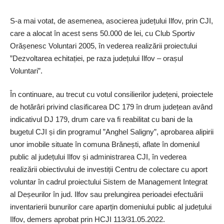
S-a mai votat, de asemenea, asocierea județului Ilfov, prin CJI,
care a alocat în acest sens 50.000 de lei, cu Club Sportiv
Orășenesc Voluntari 2005, în vederea realizării proiectului
”Dezvoltarea echitației, pe raza județului Ilfov – orașul
Voluntari”.
În continuare, au trecut cu votul consilierilor județeni, proiectele
de hotărâri privind clasificarea DC 179 în drum județean având
indicativul DJ 179, drum care va fi reabilitat cu bani de la
bugetul CJI și din programul ”Anghel Saligny”, aprobarea alipirii
unor imobile situate în comuna Brănești, aflate în domeniul
public al județului Ilfov și administrarea CJI, în vederea
realizării obiectivului de investiții Centru de colectare cu aport
voluntar în cadrul proiectului Sistem de Management Integrat
al Deșeurilor în jud. Ilfov sau prelungirea perioadei efectuării
inventarierii bunurilor care aparțin domeniului public al județului
Ilfov, demers aprobat prin HCJI 113/31.05.2022.