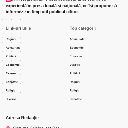
experienţă în presa locală şi naţională, ce îşi propune să
informeze în timp util publicul cititor.
Link-uri utile
Top categorii
Regiuni
Actualitate
Actualitate
Economie
Politică
Educatie
Economie
Justiție
Externe
Politică
Sănătate
Regiuni
Religie
Religie
Diverse
Sănătate
Adresa Redacție