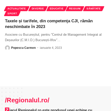
ACTUALITATE
DIVERSE
EDUCATIE
REGIUNI
SĂNĂTATE
SPORT
Taxele și tarifele, din competenţa CJI, rămân
neschimbate în 2023
Asociere cu Bucureștiul, pentru ”Centrul de Management Integrat al
Deșeurilor (C.M.I.D.) București-Ilfov”
…
Popescu Carmen
ianuarie 4, 2023
/Regionalul.ro/
Ziarul Regionalul.ro este produsul unei echipe cu