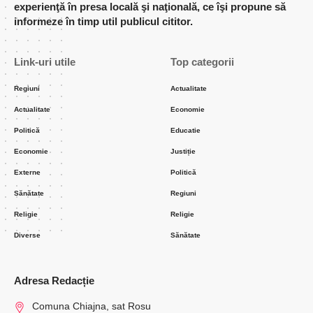
experienţă în presa locală şi naţională, ce îşi propune să
informeze în timp util publicul cititor.
Link-uri utile
Top categorii
Regiuni
Actualitate
Actualitate
Economie
Politică
Educatie
Economie
Justiție
Externe
Politică
Sănătate
Regiuni
Religie
Religie
Diverse
Sănătate
Adresa Redacție
Comuna Chiajna, sat Rosu