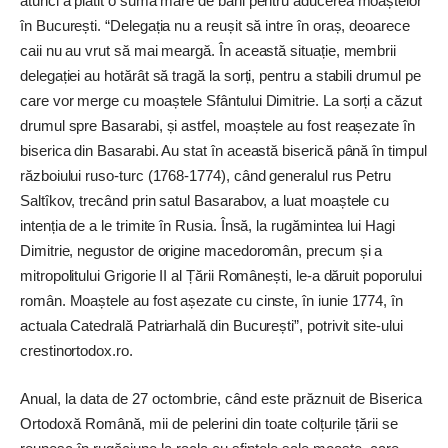
atunci a plătit o sumă mare de bani pentru aducerea moaștelor
în București. “Delegația nu a reușit să intre în oraș, deoarece
caii nu au vrut să mai meargă. În această situație, membrii
delegației au hotărât să tragă la sorți, pentru a stabili drumul pe
care vor merge cu moaștele Sfântului Dimitrie. La sorți a căzut
drumul spre Basarabi, și astfel, moaștele au fost reașezate în
biserica din Basarabi. Au stat în această biserică până în timpul
războiului ruso-turc (1768-1774), când generalul rus Petru
Saltîkov, trecând prin satul Basarabov, a luat moaștele cu
intenția de a le trimite în Rusia. Însă, la rugămintea lui Hagi
Dimitrie, negustor de origine macedoromân, precum și a
mitropolitului Grigorie II al Țării Românești, le-a dăruit poporului
român. Moaștele au fost așezate cu cinste, în iunie 1774, în
actuala Catedrală Patriarhală din București”, potrivit site-ului
crestinortodox.ro.
Anual, la data de 27 octombrie, când este prăz­nuit de Biserica
Ortodoxă Română, mii de pelerini din toate colțurile țării se