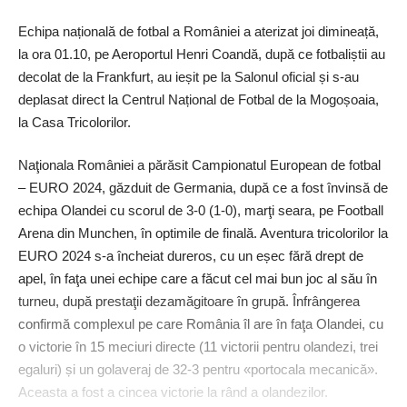
Echipa națională de fotbal a României a aterizat joi dimineață,
la ora 01.10, pe Aeroportul Henri Coandă, după ce fotbaliștii au
decolat de la Frankfurt, au ieșit pe la Salonul oficial și s-au
deplasat direct la Centrul Național de Fotbal de la Mogoșoaia,
la Casa Tricolorilor.
Naţionala României a părăsit Campionatul European de fotbal
– EURO 2024, găzduit de Germania, după ce a fost învinsă de
echipa Olandei cu scorul de 3-0 (1-0), marţi seara, pe Football
Arena din Munchen, în optimile de finală. Aventura tricolorilor la
EURO 2024 s-a încheiat dureros, cu un eșec fără drept de
apel, în faţa unei echipe care a făcut cel mai bun joc al său în
turneu, după prestaţii dezamăgitoare în grupă. Înfrângerea
confirmă complexul pe care România îl are în faţa Olandei, cu
o victorie în 15 meciuri directe (11 victorii pentru olandezi, trei
egaluri) și un golaveraj de 32-3 pentru «portocala mecanică».
Aceasta a fost a cincea victorie la rând a olandezilor.