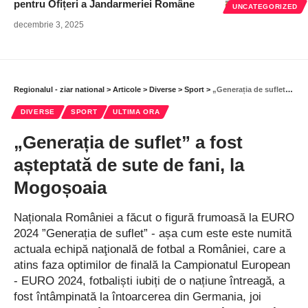
pentru Ofițeri a Jandarmeriei Române
UNCATEGORIZED
decembrie 3, 2025
Regionalul - ziar national
>
Articole
>
Diverse
>
Sport
>
„Generația de suflet” a fost așteptată de sute de fani, la Mogoșoaia
DIVERSE
SPORT
ULTIMA ORA
„Generația de suflet” a fost
așteptată de sute de fani, la
Mogoșoaia
Naționala României a făcut o figură frumoasă la EURO
2024 ”Generația de suflet” - așa cum este este numită
actuala echipă naţională de fotbal a României, care a
atins faza optimilor de finală la Campionatul European
- EURO 2024, fotbaliști iubiți de o națiune întreagă, a
fost întâmpinată la întoarcerea din Germania, joi