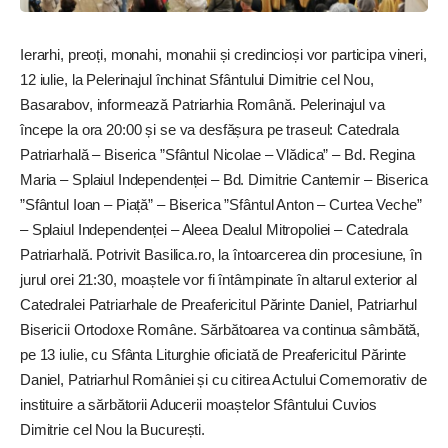
Ierarhi, preoți, monahi, monahii și credincioși vor participa vineri,
12 iulie, la Pelerinajul închinat Sfântului Dimitrie cel Nou,
Basarabov, informează Patriarhia Română. Pelerinajul va
începe la ora 20:00 și se va desfășura pe traseul: Catedrala
Patriarhală – Biserica ”Sfântul Nicolae – Vlădica” – Bd. Regina
Maria – Splaiul Independenței – Bd. Dimitrie Cantemir – Biserica
”Sfântul Ioan – Piață” – Biserica ”Sfântul Anton – Curtea Veche”
– Splaiul Independenței – Aleea Dealul Mitropoliei – Catedrala
Patriarhală. Potrivit Basilica.ro, la întoarcerea din procesiune, în
jurul orei 21:30, moaștele vor fi întâmpinate în altarul exterior al
Catedralei Patriarhale de Preafericitul Părinte Daniel, Patriarhul
Bisericii Ortodoxe Române. Sărbătoarea va continua sâmbătă,
pe 13 iulie, cu Sfânta Liturghie oficiată de Preafericitul Părinte
Daniel, Patriarhul României și cu citirea Actului Comemorativ de
instituire a sărbătorii Aducerii moaștelor Sfântului Cuvios
Dimitrie cel Nou la București.