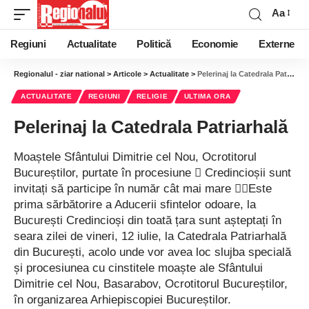
Aa
Regiuni
Actualitate
Politică
Economie
Externe
Regionalul - ziar national
>
Articole
>
Actualitate
>
Pelerinaj la Catedrala Patriarhală
ACTUALITATE
REGIUNI
RELIGIE
ULTIMA ORA
Pelerinaj la Catedrala Patriarhală
Moaștele Sfântului Dimitrie cel Nou, Ocrotitorul
Bucureștilor, purtate în procesiune  Credincioșii sunt
invitați să participe în număr cât mai mare Este
prima sărbătorire a Aducerii sfintelor odoare, la
București Credincioși din toată țara sunt așteptați în
seara zilei de vineri, 12 iulie, la Catedrala Patriarhală
din București, acolo unde vor avea loc slujba specială
și procesiunea cu cinstitele moaște ale Sfântului
Dimitrie cel Nou, Basarabov, Ocrotitorul Bucureștilor,
în organizarea Arhiepiscopiei Bucureștilor.