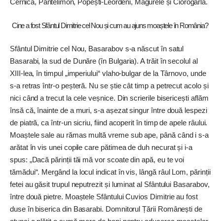
Cernica, Pantelimon, Popești-Leordeni, Măgurele și Ciorogârla.
Cine a fost Sfântul Dimitrie cel Nou și cum au ajuns moaștele în România?
Sfântul Dimitrie cel Nou, Basarabov s-a născut în satul
Basarabi, la sud de Dunăre (în Bulgaria). A trăit în secolul al
XIII-lea, în timpul „imperiului“ vlaho-bulgar de la Târnovo, unde
s-a retras într-o peșteră. Nu se știe cât timp a petrecut acolo și
nici când a trecut la cele veșnice. Din scrierile bisericești aflăm
însă că, înainte de a muri, s-a așezat singur între două lespezi
de piatră, ca într-un sicriu, fiind acoperit în timp de apele râului.
Moaștele sale au rămas multă vreme sub ape, până când i s-a
arătat în vis unei copile care pătimea de duh necurat și i-a
spus: „Dacă părinții tăi mă vor scoate din apă, eu te voi
tămădui“. Mergând la locul indicat în vis, lângă râul Lom, părinții
fetei au găsit trupul neputrezit și luminat al Sfântului Basarabov,
între două pietre. Moaștele Sfântului Cuvios Dimitrie au fost
duse în biserica din Basarabi. Domnitorul Țării Românești de