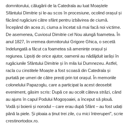
domnitorului, călugării de la Catedrala au ­luat Moaștele
Sfântului Dimitrie și le-au scos în procesiune, ocolind orașul și
făcând rugăciuni către sfânt pentru izbăvirea de ciumă.
Începând din acea zi, ciuma a încetat să mai facă noi victime.
De asemenea, Cuviosul Dimitrie cel Nou alungă foametea. În
anul 1827, în vremea domnitorului Grigore Ghica, o secetă
îndelungată a făcut ca foametea să amenințe orașul și
regiunea. Lipsiți de orice ajutor, oamenii au nădăjduit iarăși în
rugăciunile Sfântului Dimitrie și în mila lui Dumnezeu. Astfel,
racla cu cinstitele Moaște a fost scoasă din Catedrala și
purtată pe umeri de către preoți prin tot orașul. În memoriile
colonelului Papazoglu, care a participat la acest deosebit
eveniment, găsim scris: După ce au ocolit câteva străzi, când
au ajuns în capul Podului Mogoșoaiei, a început să plouă.
Vodă și boierii și norodul – care erau după Sfânt – au fost udați
până la piele. Și ploaia a ținut trei zile, cu mici întreruperi”, scrie
­crestinortodox.ro.