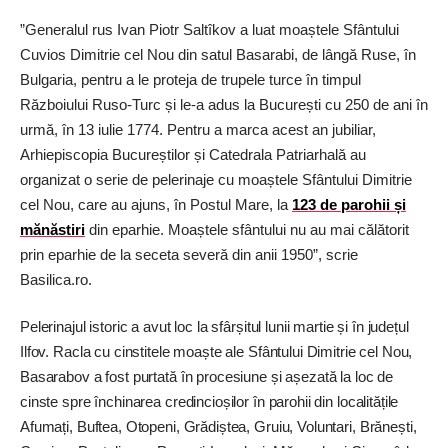
”Generalul rus Ivan Piotr Saltîkov a luat moaștele Sfântului
Cuvios Dimitrie cel Nou din satul Basarabi, de lângă Ruse, în
Bulgaria, pentru a le proteja de trupele turce în timpul
Războiului Ruso-Turc și le-a adus la București cu 250 de ani în
urmă, în 13 iulie 1774. Pentru a marca acest an jubiliar,
Arhiepiscopia Bu­cu­reștilor și ­Catedrala Patriarhală au
organizat o serie de pelerinaje cu moaștele Sfântului Dimitrie
cel Nou, care au ajuns, în Postul Mare, la
123 de parohii și
mănăstiri
din eparhie. Moaștele sfântului nu au mai călătorit
prin eparhie de la seceta severă din anii 1950”, scrie
Basilica.ro.
Pelerinajul istoric a avut loc la sfârșitul lunii martie și în județul
Ilfov. Racla cu cinstitele moaște ale Sfântului Dimitrie cel Nou,
Basarabov a fost purtată în procesiune și așezată la loc de
cinste spre închinarea credincioșilor în parohii din localitățile
Afumați, Buftea, Otopeni, Grădiștea, Gruiu, Voluntari, Brănești,