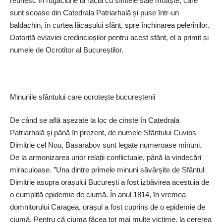
reunesc în rugăciune la racla cu sfintele sale moaște, care
sunt scoase din Catedrala Patriarhală și puse într-un
baldachin, în curtea lăcașului sfânt, spre închinarea pelerinilor.
Datorită evlaviei credincioșilor pentru acest sfânt, el a primit și
numele de Ocrotitor al Bucureștilor.
Minunile sfântului care ocrotește bucureștenii
De când se află așe­zate la loc de cinste în Catedrala
Patriarhală şi până în prezent, de numele Sfântului Cuvios
Dimitrie cel Nou, Basarabov sunt legate numeroase minuni.
De la armonizarea unor relații conflictuale, până la vindecări
miraculoase. ”Una dintre primele minuni săvârșite de Sfântul
Dimitrie asupra orașului București a fost izbăvirea acestuia de
o cumplită epidemie de ciumă. În anul 1814, în vremea
domnitorului Caragea, orașul a fost cuprins de o epidemie de
ciumă. Pentru că ciuma făcea tot mai multe victime, la cererea