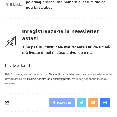
pelerinaj procesiune patriarhie
,
sf dimitrie cel
Etichetat:
nou basarabov
Inregistreaza-te la newsletter
astazi
Tine pasul! Primiți cele mai recente știri de ultimă
oră livrate direct în căsuța dvs. de e-mail.
[mc4wp_form]
Prin înscriere, sunteți de acord cu
Termenii și condițiile noastre
și acceptați practicile
privind datele din
Politica noastră de confidențialitate
. Vă puteți dezabona în orice
moment.
Facebook