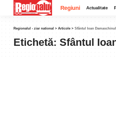
Regiuni
Actualitate
P
Regionalul - ziar national
>
Articole
>
Sfântul Ioan Damaschinul
Etichetă:
Sfântul Io