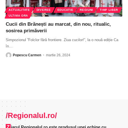
ACTUALITATE
DIVERSE
EDUCATIE
REGIUNI
TIMP LIBER
ULTIMA ORA
Cucii din Brănești au marcat, din nou, ritualic,
sosirea primăverii
Simpozionul ”Folclor fără frontiere. Ziua cucilor!”, la o nouă ediție Ca
în
…
Popescu Carmen
martie 26, 2024
/Regionalul.ro/
Ziarul Regionalul.ro este produsul unei echipe cu