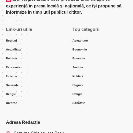
experienţă în presa locală şi naţională, ce îşi propune să
informeze în timp util publicul cititor.
Link-uri utile
Top categorii
Regiuni
Actualitate
Actualitate
Economie
Politică
Educatie
Economie
Justiție
Externe
Politică
Sănătate
Regiuni
Religie
Religie
Diverse
Sănătate
Adresa Redacție