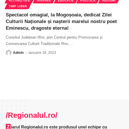
ACTUALITATE
DIVERSE
EDUCATIE
POLITICĂ
REGIUNI
TIMP LIBER
Spectacol omagial, la Mogoșoaia, dedicat Zilei
Culturii Naționale și nașterii marelui nostru poet
Eminescu, dragoste eterna!
Consiliul Județean Ilfov, prin Centrul pentru Promovarea și
Conservarea Culturii Tradiționale Ilfov,
…
Admin
ianuarie 18, 2023
/Regionalul.ro/
Ziarul Regionalul.ro este produsul unei echipe cu