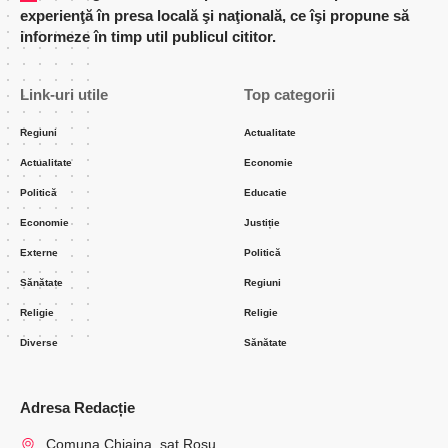
experienţă în presa locală şi naţională, ce îşi propune să
informeze în timp util publicul cititor.
Link-uri utile
Top categorii
Regiuni
Actualitate
Actualitate
Economie
Politică
Educatie
Economie
Justiție
Externe
Politică
Sănătate
Regiuni
Religie
Religie
Diverse
Sănătate
Adresa Redacție
Comuna Chiajna, sat Rosu