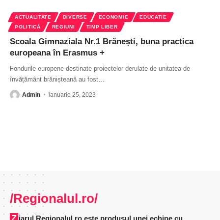
ACTUALITATE
DIVERSE
ECONOMIE
EDUCATIE
POLITICĂ
REGIUNI
TIMP LIBER
Scoala Gimnaziala Nr.1 Brănești, buna practica
europeana în Erasmus +
Fondurile europene destinate proiectelor derulate de unitatea de
învățământ brănișteană au fost
…
Admin
ianuarie 25, 2023
/Regionalul.ro/
Ziarul Regionalul.ro este produsul unei echipe cu