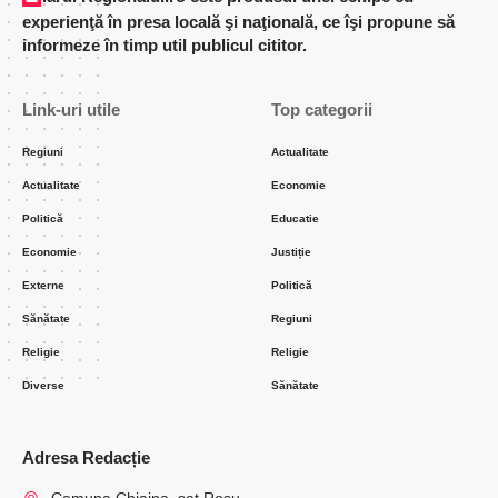
experienţă în presa locală şi naţională, ce îşi propune să
informeze în timp util publicul cititor.
Link-uri utile
Top categorii
Regiuni
Actualitate
Actualitate
Economie
Politică
Educatie
Economie
Justiție
Externe
Politică
Sănătate
Regiuni
Religie
Religie
Diverse
Sănătate
Adresa Redacție